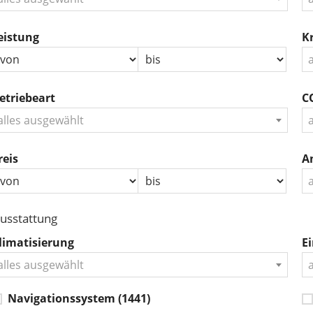
eistung
Kr
etriebeart
CO
alles ausgewählt
reis
A
usstattung
limatisierung
Ei
alles ausgewählt
Navigationssystem
(1441)