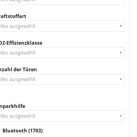
aftstoffart
alles ausgewählt
2-Effizienzklasse
alles ausgewählt
nzahl der Türen
alles ausgewählt
nparkhilfe
alles ausgewählt
Bluetooth
(1703)