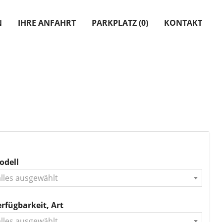
N
IHRE ANFAHRT
PARKPLATZ (
0
)
KONTAKT
odell
alles ausgewählt
rfügbarkeit, Art
alles ausgewählt