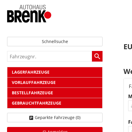
Schnellsuche
EU
Fahrzeugnr.
We
LAGERFAHRZEUGE
VORLAUFFAHRZEUGE
F
BESTELLFAHRZEUGE
M
GEBRAUCHTFAHRZEUGE
Geparkte Fahrzeuge (
0
)
F
Anmelden