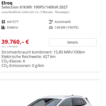
Elroq
Selection 61kWh 190PS/140kW 2027
unverbindliche Lieferzeit: Ca. 3 Monate
Neuwagen
Fahrzeugnr.
641577
Getriebe
Automatik
Kraftstoff
Elektro
Leistung
140 kW (190 PS)
39.760,– €
Details
incl. 19% MwSt.
Stromverbrauch kombiniert:
15,80 kWh/100km
Elektrische Reichweite:
427 km
CO
-Klasse:
A
2
CO
-Emissionen:
0 g/km
2