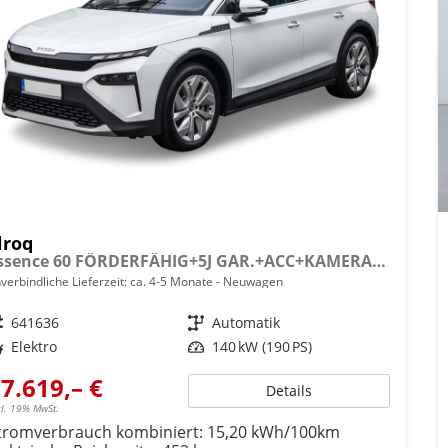
lroq
Essence 60 FÖRDERFÄHIG+5J GAR.+ACC+KAMERA+19" ALU+SMARTLINK+KLIMA+LED
verbindliche Lieferzeit: ca. 4-5 Monate
Neuwagen
eugnr.
641636
Getriebe
Automatik
ftstoff
Elektro
Leistung
140 kW (190 PS)
7.619,– €
Details
cl. 19% MwSt.
tromverbrauch kombiniert:
15,20 kWh/100km