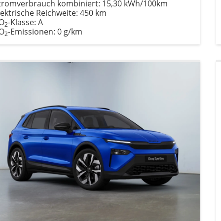
tromverbrauch kombiniert:
15,30 kWh/100km
lektrische Reichweite:
450 km
O
-Klasse:
A
2
O
-Emissionen:
0 g/km
2