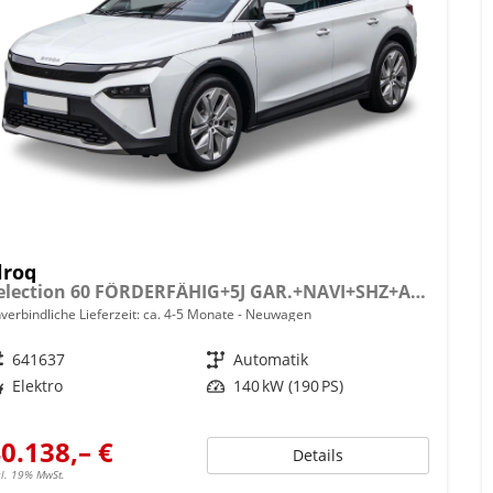
lroq
Selection 60 FÖRDERFÄHIG+5J GAR.+NAVI+SHZ+ACC+KAMERA+19" ALU+SMARTLINK+KLIMA+LED
verbindliche Lieferzeit: ca. 4-5 Monate
Neuwagen
eugnr.
641637
Getriebe
Automatik
ftstoff
Elektro
Leistung
140 kW (190 PS)
0.138,– €
Details
cl. 19% MwSt.