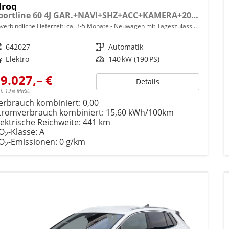
lroq
Sportline 60 4J GAR.+NAVI+SHZ+ACC+KAMERA+20" ALU
verbindliche Lieferzeit: ca. 3-5 Monate
Neuwagen mit Tageszulassung
eugnr.
642027
Getriebe
Automatik
ftstoff
Elektro
Leistung
140 kW (190 PS)
9.027,– €
Details
cl. 19% MwSt.
erbrauch kombiniert:
0,00
tromverbrauch kombiniert:
15,60 kWh/100km
lektrische Reichweite:
441 km
O
-Klasse:
A
2
O
-Emissionen:
0 g/km
2