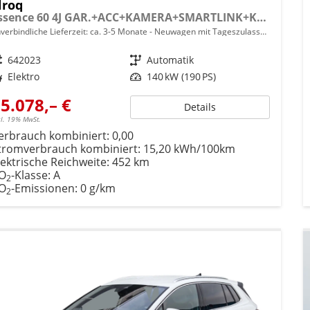
lroq
Essence 60 4J GAR.+ACC+KAMERA+SMARTLINK+KLIMA+LED
verbindliche Lieferzeit: ca. 3-5 Monate
Neuwagen mit Tageszulassung
eugnr.
642023
Getriebe
Automatik
ftstoff
Elektro
Leistung
140 kW (190 PS)
5.078,– €
Details
cl. 19% MwSt.
erbrauch kombiniert:
0,00
tromverbrauch kombiniert:
15,20 kWh/100km
lektrische Reichweite:
452 km
O
-Klasse:
A
2
O
-Emissionen:
0 g/km
2