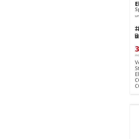
E
un
Fahrz
Kra
3
in
V
S
E
C
C