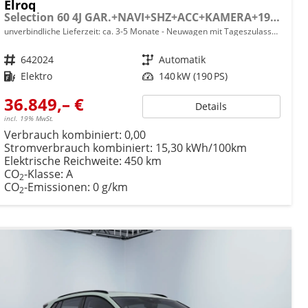
Elroq
Selection 60 4J GAR.+NAVI+SHZ+ACC+KAMERA+19" ALU+SMARTLINK+KLIMA+LED
unverbindliche Lieferzeit: ca. 3-5 Monate
Neuwagen mit Tageszulassung
Fahrzeugnr.
642024
Getriebe
Automatik
Kraftstoff
Elektro
Leistung
140 kW (190 PS)
36.849,– €
Details
incl. 19% MwSt.
Verbrauch kombiniert:
0,00
Stromverbrauch kombiniert:
15,30 kWh/100km
Elektrische Reichweite:
450 km
CO
-Klasse:
A
2
CO
-Emissionen:
0 g/km
2