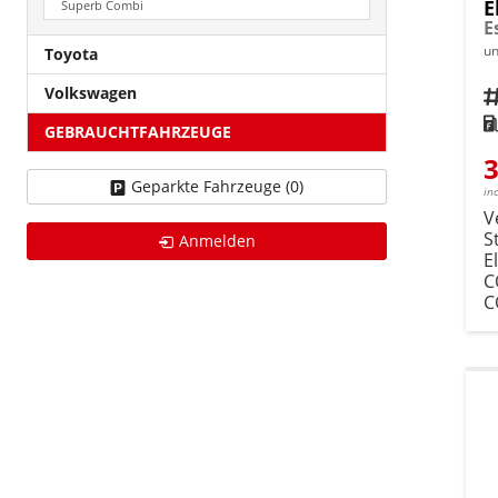
E
Superb Combi
un
Toyota
Volkswagen
Fahrz
Kra
GEBRAUCHTFAHRZEUGE
3
Geparkte Fahrzeuge (
0
)
in
V
S
Anmelden
E
C
C