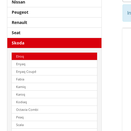
Nissan
Peugeot
I
Renault
Seat
Skoda
Elroq
Enyaq
Enyaq Coupé
Fabia
Kamiq
Karoq
Kodiaq
Octavia Combi
Peaq
Scala