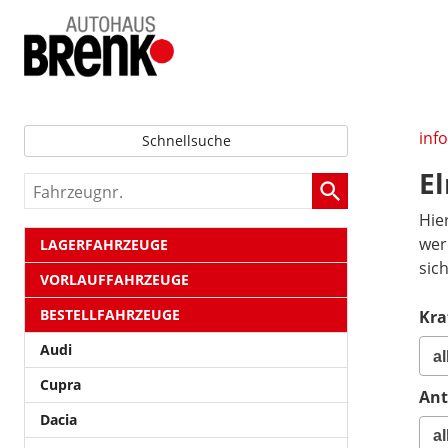
inf
Schnellsuche
E
Fahrzeugnr.
Hie
wer
LAGERFAHRZEUGE
sic
VORLAUFFAHRZEUGE
BESTELLFAHRZEUGE
Kra
Audi
Cupra
Ant
Dacia