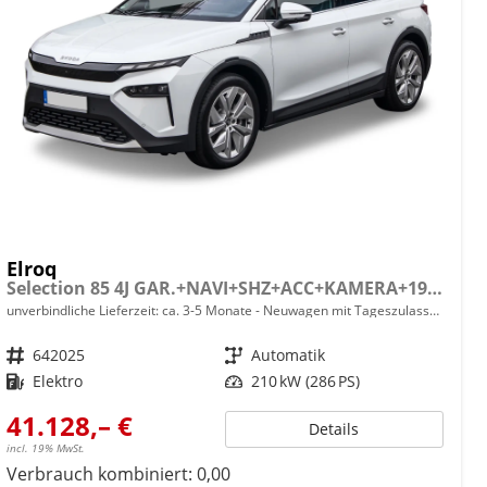
Elroq
Selection 85 4J GAR.+NAVI+SHZ+ACC+KAMERA+19" ALU+SMARTLINK+KLIMA+LED
unverbindliche Lieferzeit: ca. 3-5 Monate
Neuwagen mit Tageszulassung
Fahrzeugnr.
642025
Getriebe
Automatik
Kraftstoff
Elektro
Leistung
210 kW (286 PS)
41.128,– €
Details
incl. 19% MwSt.
Verbrauch kombiniert:
0,00