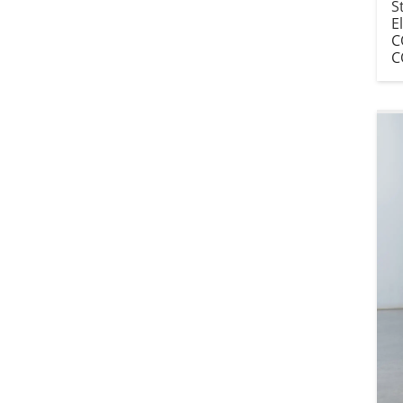
S
E
C
C