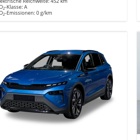
lektrische Reichweite:
452 km
O
-Klasse:
A
2
O
-Emissionen:
0 g/km
2