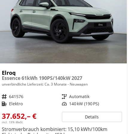
Elroq
Essence 61kWh 190PS/140kW 2027
unverbindliche Lieferzeit: Ca. 3 Monate
Neuwagen
Fahrzeugnr.
641576
Getriebe
Automatik
Kraftstoff
Elektro
Leistung
140 kW (190 PS)
37.652,– €
Details
incl. 19% MwSt.
Stromverbrauch kombiniert:
15,10 kWh/100km