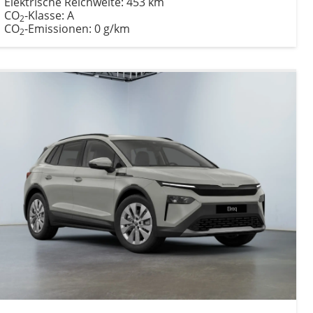
Elektrische Reichweite:
453 km
CO
-Klasse:
A
2
CO
-Emissionen:
0 g/km
2