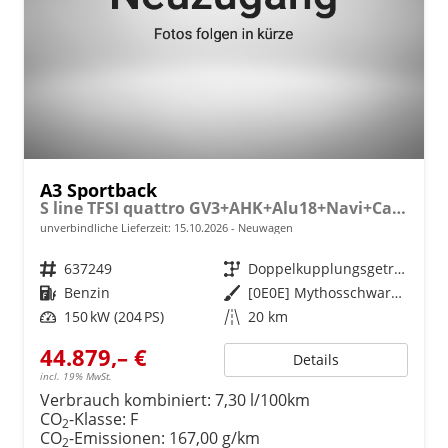
A3 Sportback
S line TFSI quattro GV3+AHK+Alu18+Navi+Cam+eHeck+Sound+ACC+OptikSchwarz
unverbindliche Lieferzeit:
15.10.2026
Neuwagen
Fahrzeugnr.
637249
Getriebe
Doppelkupplungsgetriebe (DSG)
Kraftstoff
Benzin
Außenfarbe
[0E0E] Mythosschwarz Metallic
Leistung
150 kW (204 PS)
Kilometerstand
20 km
44.879,– €
Details
incl. 19% MwSt.
Verbrauch kombiniert:
7,30 l/100km
CO
-Klasse:
F
2
CO
-Emissionen:
167,00 g/km
2