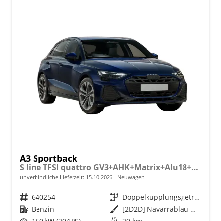
A3 Sportback
S line TFSI quattro GV3+AHK+Matrix+Alu18+Navi+Cam+eHeck+Sound+ACC+Black
unverbindliche Lieferzeit:
15.10.2026
Neuwagen
Fahrzeugnr.
640254
Getriebe
Doppelkupplungsgetriebe (DSG)
Kraftstoff
Benzin
Außenfarbe
[2D2D] Navarrablau Metallic
Leistung
150 kW (204 PS)
Kilometerstand
20 km