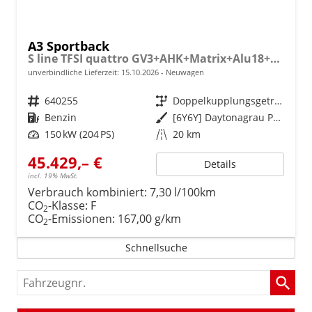
A3 Sportback
S line TFSI quattro GV3+AHK+Matrix+Alu18+Navi+Cam+eHeck+Sound+ACC+Black
unverbindliche Lieferzeit:
15.10.2026
Neuwagen
Fahrzeugnr.
640255
Getriebe
Doppelkupplungsgetriebe (DSG)
Kraftstoff
Benzin
Außenfarbe
[6Y6Y] Daytonagrau Perleffekt
Leistung
150 kW (204 PS)
Kilometerstand
20 km
45.429,– €
Details
incl. 19% MwSt.
Verbrauch kombiniert:
7,30 l/100km
CO
-Klasse:
F
2
CO
-Emissionen:
167,00 g/km
2
Schnellsuche
Fahrzeugnr.