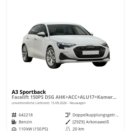
A3 Sportback
Facelift 150PS DSG AHK+ACC+ALU17+Kamera+GV3+Sitzheizung
unverbindliche Lieferzeit:
15.09.2026
Neuwagen
Fahrzeugnr.
642218
Getriebe
Doppelkupplungsgetriebe (DSG)
Kraftstoff
Benzin
Außenfarbe
[Z9Z9] Arkonaweiß
Leistung
110 kW (150 PS)
Kilometerstand
20 km