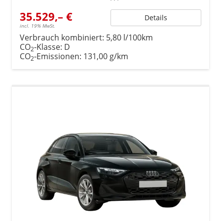
35.529,– €
Details
incl. 19% MwSt.
Verbrauch kombiniert:
5,80 l/100km
CO
-Klasse:
D
2
CO
-Emissionen:
131,00 g/km
2