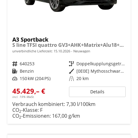
A3 Sportback
S line TFSI quattro GV3+AHK+Matrix+Alu18+Navi+Cam+eHeck+Sound+ACC+Black
unverbindliche Lieferzeit:
15.10.2026
Neuwagen
Fahrzeugnr.
640253
Getriebe
Doppelkupplungsgetriebe (DSG)
Kraftstoff
Benzin
Außenfarbe
[0E0E] Mythosschwarz Metallic
Leistung
150 kW (204 PS)
Kilometerstand
20 km
45.429,– €
Details
incl. 19% MwSt.
Verbrauch kombiniert:
7,30 l/100km
CO
-Klasse:
F
2
CO
-Emissionen:
167,00 g/km
2