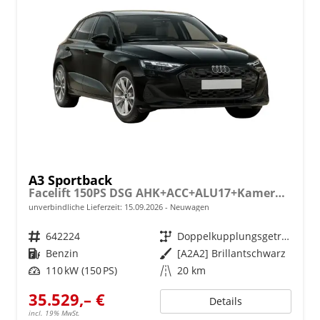
A3 Sportback
Facelift 150PS DSG AHK+ACC+ALU17+Kamera+GV3+Sitzheizung
unverbindliche Lieferzeit:
15.09.2026
Neuwagen
Fahrzeugnr.
642224
Getriebe
Doppelkupplungsgetriebe (DSG)
Kraftstoff
Benzin
Außenfarbe
[A2A2] Brillantschwarz
Leistung
110 kW (150 PS)
Kilometerstand
20 km
35.529,– €
Details
incl. 19% MwSt.