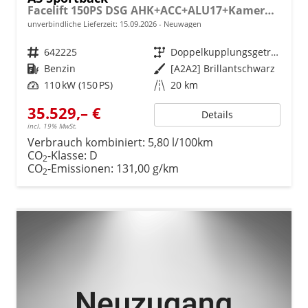
Facelift 150PS DSG AHK+ACC+ALU17+Kamera+GV3+Sitzheizung
unverbindliche Lieferzeit:
15.09.2026
Neuwagen
Fahrzeugnr.
642225
Getriebe
Doppelkupplungsgetriebe (DSG)
Kraftstoff
Benzin
Außenfarbe
[A2A2] Brillantschwarz
Leistung
110 kW (150 PS)
Kilometerstand
20 km
35.529,– €
Details
incl. 19% MwSt.
Verbrauch kombiniert:
5,80 l/100km
CO
-Klasse:
D
2
CO
-Emissionen:
131,00 g/km
2