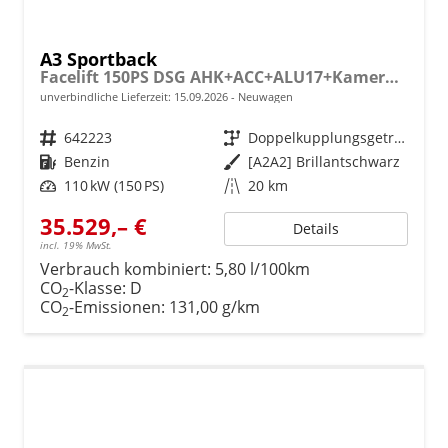
A3 Sportback
Facelift 150PS DSG AHK+ACC+ALU17+Kamera+GV3+Sitzheizung
unverbindliche Lieferzeit:
15.09.2026
Neuwagen
Fahrzeugnr.
642223
Getriebe
Doppelkupplungsgetriebe (DSG)
Kraftstoff
Benzin
Außenfarbe
[A2A2] Brillantschwarz
Leistung
110 kW (150 PS)
Kilometerstand
20 km
35.529,– €
Details
incl. 19% MwSt.
Verbrauch kombiniert:
5,80 l/100km
CO
-Klasse:
D
2
CO
-Emissionen:
131,00 g/km
2