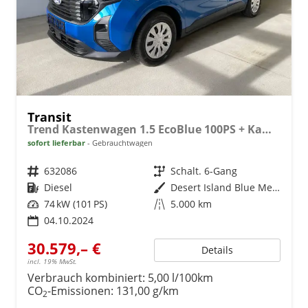
Transit
Trend Kastenwagen 1.5 EcoBlue 100PS + Kamera+Winterpaket
sofort lieferbar
Gebrauchtwagen
Fahrzeugnr.
632086
Getriebe
Schalt. 6-Gang
Kraftstoff
Diesel
Außenfarbe
Desert Island Blue Metallic
Leistung
74 kW (101 PS)
Kilometerstand
5.000 km
04.10.2024
30.579,– €
Details
incl. 19% MwSt.
Verbrauch kombiniert:
5,00 l/100km
CO
-Emissionen:
131,00 g/km
2