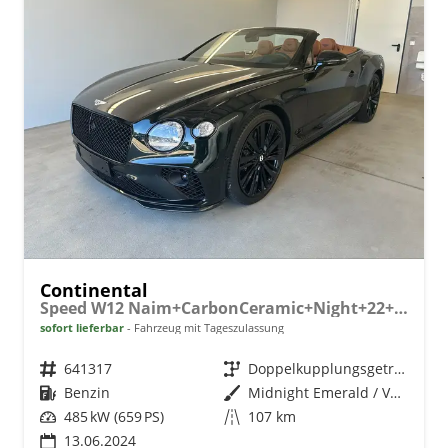
Continental
Speed W12 Naim+CarbonCeramic+Night+22+MidnightEmerald
sofort lieferbar
Fahrzeug mit Tageszulassung
Fahrzeugnr.
641317
Getriebe
Doppelkupplungsgetriebe (DSG)
Kraftstoff
Benzin
Außenfarbe
Midnight Emerald / Verdeck Schwarz
Leistung
485 kW (659 PS)
Kilometerstand
107 km
13.06.2024