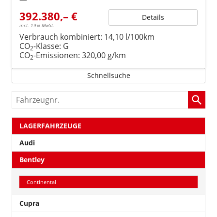
392.380,– €
Details
incl. 19% MwSt.
Verbrauch kombiniert:
14,10 l/100km
CO
-Klasse:
G
2
CO
-Emissionen:
320,00 g/km
2
Schnellsuche
Fahrzeugnr.
LAGERFAHRZEUGE
Audi
Bentley
Continental
Cupra