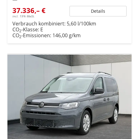
37.336,– €
Details
incl. 19% MwSt.
Verbrauch kombiniert:
5,60 l/100km
CO
-Klasse:
E
2
CO
-Emissionen:
146,00 g/km
2