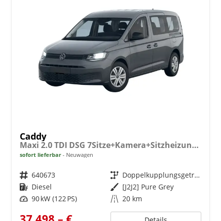
Caddy
Maxi 2.0 TDI DSG 7Sitze+Kamera+Sitzheizung+PDC vo+hi+ACC+Climatronic
sofort lieferbar
Neuwagen
Fahrzeugnr.
640673
Getriebe
Doppelkupplungsgetriebe (DSG)
Kraftstoff
Diesel
Außenfarbe
[J2J2] Pure Grey
Leistung
90 kW (122 PS)
Kilometerstand
20 km
37.498,– €
Details