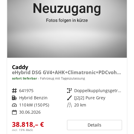
Caddy
eHybrid DSG GV4+AHK+Climatronic+PDCvohi+Cam+Regensens.+AppConnect
sofort lieferbar
Fahrzeug mit Tageszulassung
Fahrzeugnr.
641975
Getriebe
Doppelkupplungsgetriebe (DSG)
Kraftstoff
Hybrid Benzin
Außenfarbe
[J2J2] Pure Grey
Leistung
110 kW (150 PS)
Kilometerstand
20 km
30.06.2026
38.818,– €
Details
incl. 19% MwSt.