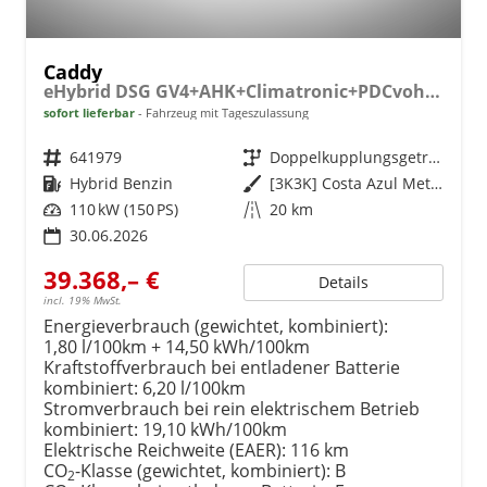
Caddy
eHybrid DSG GV4+AHK+Climatronic+PDCvohi+Cam+Regensens.+AppConnect
sofort lieferbar
Fahrzeug mit Tageszulassung
Fahrzeugnr.
641979
Getriebe
Doppelkupplungsgetriebe (DSG)
Kraftstoff
Hybrid Benzin
Außenfarbe
[3K3K] Costa Azul Metallic
Leistung
110 kW (150 PS)
Kilometerstand
20 km
30.06.2026
39.368,– €
Details
incl. 19% MwSt.
Energieverbrauch (gewichtet, kombiniert):
1,80 l/100km + 14,50 kWh/100km
Kraftstoffverbrauch bei entladener Batterie
kombiniert:
6,20 l/100km
Stromverbrauch bei rein elektrischem Betrieb
kombiniert:
19,10 kWh/100km
Elektrische Reichweite (EAER):
116 km
CO
-Klasse (gewichtet, kombiniert):
B
2