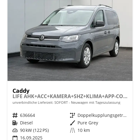
Caddy
LIFE AHK+ACC+KAMERA+SHZ+KLIMA+APP-CONNECT
unverbindliche Lieferzeit: SOFORT
Neuwagen mit Tageszulassung
Fahrzeugnr.
636664
Getriebe
Doppelkupplungsgetriebe (DSG)
Kraftstoff
Diesel
Außenfarbe
Pure Grey
Leistung
90 kW (122 PS)
Kilometerstand
10 km
16.09.2025