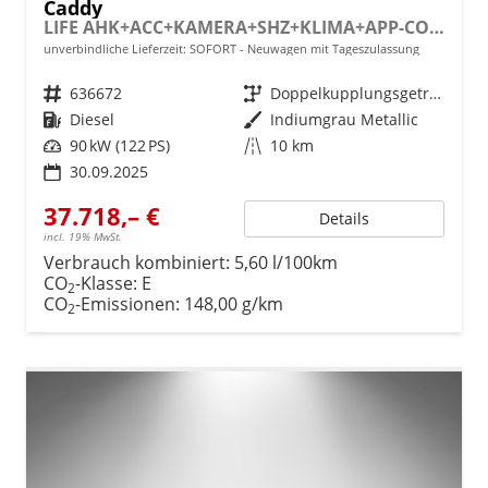
Caddy
LIFE AHK+ACC+KAMERA+SHZ+KLIMA+APP-CONNECT
unverbindliche Lieferzeit: SOFORT
Neuwagen mit Tageszulassung
Fahrzeugnr.
636672
Getriebe
Doppelkupplungsgetriebe (DSG)
Kraftstoff
Diesel
Außenfarbe
Indiumgrau Metallic
Leistung
90 kW (122 PS)
Kilometerstand
10 km
30.09.2025
37.718,– €
Details
incl. 19% MwSt.
Verbrauch kombiniert:
5,60 l/100km
CO
-Klasse:
E
2
CO
-Emissionen:
148,00 g/km
2