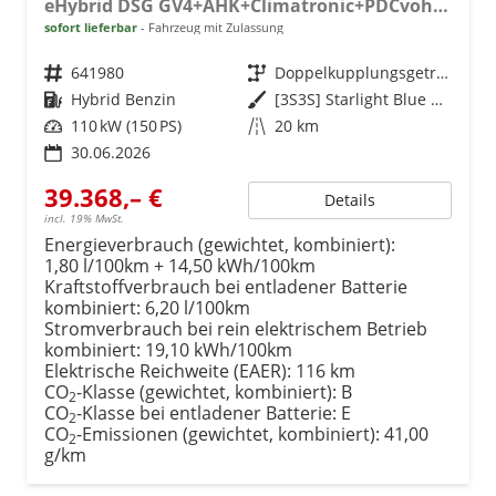
eHybrid DSG GV4+AHK+Climatronic+PDCvohi+Cam+Regensens.+AppConnect
sofort lieferbar
Fahrzeug mit Zulassung
Fahrzeugnr.
641980
Getriebe
Doppelkupplungsgetriebe (DSG)
Kraftstoff
Hybrid Benzin
Außenfarbe
[3S3S] Starlight Blue Metallic
Leistung
110 kW (150 PS)
Kilometerstand
20 km
30.06.2026
39.368,– €
Details
incl. 19% MwSt.
Energieverbrauch (gewichtet, kombiniert):
1,80 l/100km + 14,50 kWh/100km
Kraftstoffverbrauch bei entladener Batterie
kombiniert:
6,20 l/100km
Stromverbrauch bei rein elektrischem Betrieb
kombiniert:
19,10 kWh/100km
Elektrische Reichweite (EAER):
116 km
CO
-Klasse (gewichtet, kombiniert):
B
2
CO
-Klasse bei entladener Batterie:
E
2
CO
-Emissionen (gewichtet, kombiniert):
41,00
2
g/km