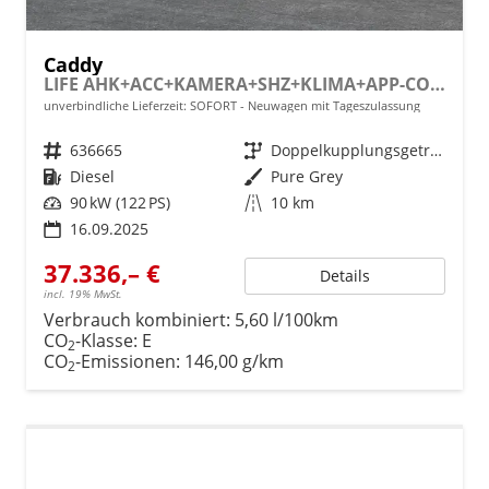
Caddy
LIFE AHK+ACC+KAMERA+SHZ+KLIMA+APP-CONNECT
unverbindliche Lieferzeit: SOFORT
Neuwagen mit Tageszulassung
Fahrzeugnr.
636665
Getriebe
Doppelkupplungsgetriebe (DSG)
Kraftstoff
Diesel
Außenfarbe
Pure Grey
Leistung
90 kW (122 PS)
Kilometerstand
10 km
16.09.2025
37.336,– €
Details
incl. 19% MwSt.
Verbrauch kombiniert:
5,60 l/100km
CO
-Klasse:
E
2
CO
-Emissionen:
146,00 g/km
2