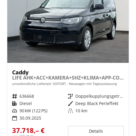
Caddy
LIFE AHK+ACC+KAMERA+SHZ+KLIMA+APP-CONNECT
unverbindliche Lieferzeit: SOFORT
Neuwagen mit Tageszulassung
Fahrzeugnr.
636668
Getriebe
Doppelkupplungsgetriebe (DSG)
Kraftstoff
Diesel
Außenfarbe
Deep Black Perleffekt
Leistung
90 kW (122 PS)
Kilometerstand
10 km
30.09.2025
37.718,– €
Details
incl. 19% MwSt.