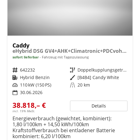
Caddy
eHybrid DSG GV4+AHK+Climatronic+PDCvohi+Cam+Regensens.+AppConnect
sofort lieferbar
Fahrzeug mit Tageszulassung
Fahrzeugnr.
642232
Getriebe
Doppelkupplungsgetriebe (DSG)
Kraftstoff
Hybrid Benzin
Außenfarbe
[B4B4] Candy White
Leistung
110 kW (150 PS)
Kilometerstand
20 km
30.06.2026
38.818,– €
Details
incl. 19% MwSt.
Energieverbrauch (gewichtet, kombiniert):
1,80 l/100km + 14,50 kWh/100km
Kraftstoffverbrauch bei entladener Batterie
kombiniert:
6,20 l/100km