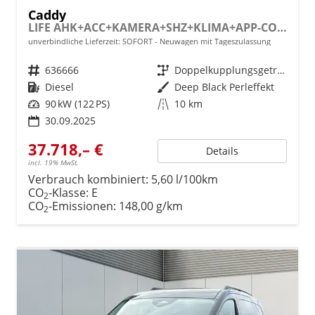
Caddy
LIFE AHK+ACC+KAMERA+SHZ+KLIMA+APP-CONNECT
unverbindliche Lieferzeit: SOFORT
Neuwagen mit Tageszulassung
Fahrzeugnr.
636666
Getriebe
Doppelkupplungsgetriebe (DSG)
Kraftstoff
Diesel
Außenfarbe
Deep Black Perleffekt
Leistung
90 kW (122 PS)
Kilometerstand
10 km
30.09.2025
37.718,– €
Details
incl. 19% MwSt.
Verbrauch kombiniert:
5,60 l/100km
CO
-Klasse:
E
2
CO
-Emissionen:
148,00 g/km
2