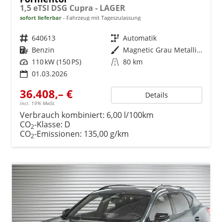
1,5 eTSI DSG Cupra - LAGER
sofort lieferbar
Fahrzeug mit Tageszulassung
Fahrzeugnr.
640613
Getriebe
Automatik
Kraftstoff
Benzin
Außenfarbe
Magnetic Grau Metallic (S7)
Leistung
110 kW (150 PS)
Kilometerstand
80 km
01.03.2026
36.408,– €
Details
incl. 19% MwSt.
Verbrauch kombiniert:
6,00 l/100km
CO
-Klasse:
D
2
CO
-Emissionen:
135,00 g/km
2