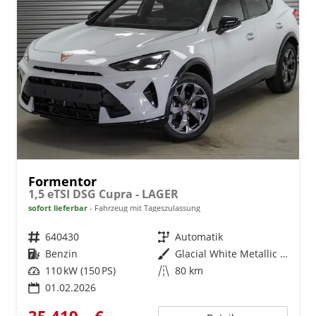
Formentor
1,5 eTSI DSG Cupra - LAGER
sofort lieferbar
Fahrzeug mit Tageszulassung
Fahrzeugnr.
640430
Getriebe
Automatik
Kraftstoff
Benzin
Außenfarbe
Glacial White Metallic (2Y)
Leistung
110 kW (150 PS)
Kilometerstand
80 km
01.02.2026
35.419,– €