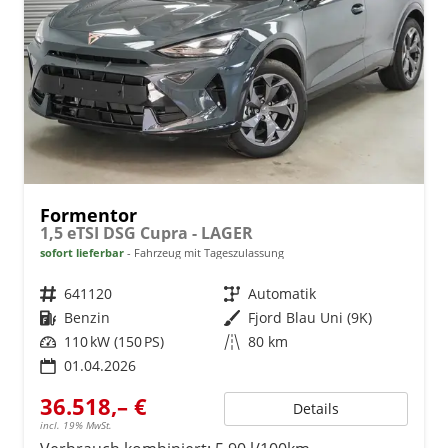
Formentor
1,5 eTSI DSG Cupra - LAGER
sofort lieferbar
Fahrzeug mit Tageszulassung
Fahrzeugnr.
641120
Getriebe
Automatik
Kraftstoff
Benzin
Außenfarbe
Fjord Blau Uni (9K)
Leistung
110 kW (150 PS)
Kilometerstand
80 km
01.04.2026
36.518,– €
Details
incl. 19% MwSt.