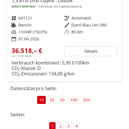
1,5 eTSI DSG Cupra - LAGER
sofort lieferbar
Fahrzeug mit Tageszulassung
Fahrzeugnr.
641121
Getriebe
Automatik
Kraftstoff
Benzin
Außenfarbe
Fjord Blau Uni (9K)
Leistung
110 kW (150 PS)
Kilometerstand
80 km
01.04.2026
36.518,– €
Details
incl. 19% MwSt.
Verbrauch kombiniert:
5,90 l/100km
CO
-Klasse:
D
2
CO
-Emissionen:
134,00 g/km
2
Datensätze pro Seite:
10
20
50
100
250
Seiten:
1
2
3
4