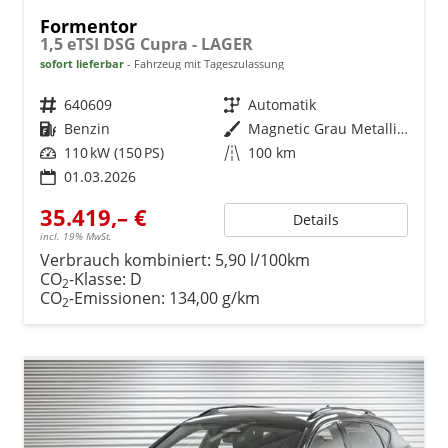
Formentor
1,5 eTSI DSG Cupra - LAGER
sofort lieferbar
Fahrzeug mit Tageszulassung
Fahrzeugnr.
640609
Getriebe
Automatik
Kraftstoff
Benzin
Außenfarbe
Magnetic Grau Metallic (S7)
Leistung
110 kW (150 PS)
Kilometerstand
100 km
01.03.2026
35.419,– €
Details
incl. 19% MwSt.
Verbrauch kombiniert:
5,90 l/100km
CO
-Klasse:
D
2
CO
-Emissionen:
134,00 g/km
2