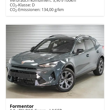
Verbrauch kombiniert:
5,90 l/100km
CO
-Klasse:
D
2
CO
-Emissionen:
134,00 g/km
2
Formentor