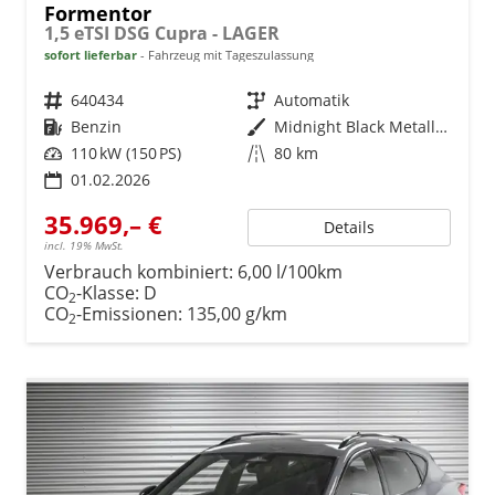
Formentor
1,5 eTSI DSG Cupra - LAGER
sofort lieferbar
Fahrzeug mit Tageszulassung
Fahrzeugnr.
640434
Getriebe
Automatik
Kraftstoff
Benzin
Außenfarbe
Midnight Black Metallic (0E)
Leistung
110 kW (150 PS)
Kilometerstand
80 km
01.02.2026
35.969,– €
Details
incl. 19% MwSt.
Verbrauch kombiniert:
6,00 l/100km
CO
-Klasse:
D
2
CO
-Emissionen:
135,00 g/km
2