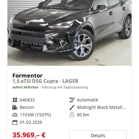
Formentor
1,5 eTSI DSG Cupra - LAGER
sofort lieferbar
Fahrzeug mit Tageszulassung
Fahrzeugnr.
640433
Getriebe
Automatik
Kraftstoff
Benzin
Außenfarbe
Midnight Black Metallic (0E)
Leistung
110 kW (150 PS)
Kilometerstand
80 km
01.02.2026
35.969,– €
Details