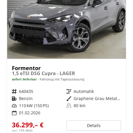
Formentor
1,5 eTSI DSG Cupra - LAGER
sofort lieferbar
Fahrzeug mit Tageszulassung
Fahrzeugnr.
640435
Getriebe
Automatik
Kraftstoff
Benzin
Außenfarbe
Graphene Grau Metallic (R6)
Leistung
110 kW (150 PS)
Kilometerstand
80 km
01.02.2026
36.299,– €
Details
incl. 19% MwSt.