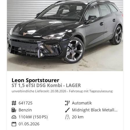
Leon Sportstourer
ST 1,5 eTSI DSG Kombi - LAGER
unverbindliche Lieferzeit:
20.08.2026
Fahrzeug mit Tageszulassung
Fahrzeugnr.
641725
Getriebe
Automatik
Kraftstoff
Benzin
Außenfarbe
Midnight Black Metallic (0E)
Leistung
110 kW (150 PS)
Kilometerstand
20 km
01.05.2026