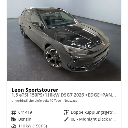
Leon Sportstourer
1.5 eTSI 150PS/110kW DSG7 2026 +EDGE+PANO+INTELLIGENT DRIVE
unverbindliche Lieferzeit:
10 Tage
Neuwagen
Fahrzeugnr.
641419
Getriebe
Doppelkupplungsgetriebe (DSG)
Kraftstoff
Benzin
Außenfarbe
0E - Midnight Black Met.
Leistung
110 kW (150 PS)