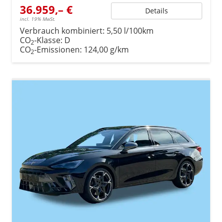
36.959,– €
Details
incl. 19% MwSt.
Verbrauch kombiniert:
5,50 l/100km
CO
-Klasse:
D
2
CO
-Emissionen:
124,00 g/km
2