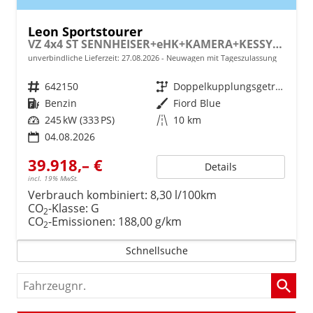
Leon Sportstourer
VZ 4x4 ST SENNHEISER+eHK+KAMERA+KESSY+MEMORY+ACC+19" ALU+LED
unverbindliche Lieferzeit:
27.08.2026
Neuwagen mit Tageszulassung
Fahrzeugnr.
642150
Getriebe
Doppelkupplungsgetriebe (DSG)
Kraftstoff
Benzin
Außenfarbe
Fiord Blue
Leistung
245 kW (333 PS)
Kilometerstand
10 km
04.08.2026
39.918,– €
Details
incl. 19% MwSt.
Verbrauch kombiniert:
8,30 l/100km
CO
-Klasse:
G
2
CO
-Emissionen:
188,00 g/km
2
Schnellsuche
Fahrzeugnr.