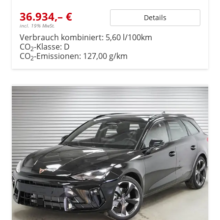
36.934,– €
Details
incl. 19% MwSt.
Verbrauch kombiniert:
5,60 l/100km
CO
-Klasse:
D
2
CO
-Emissionen:
127,00 g/km
2