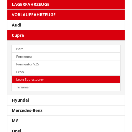
LAGERFAHRZEUGE
VORLAUFFAHRZEUGE
Audi
Cupra
Born
Formentor
Formentor VZ5
Leon
Leon Sportstourer
Terramar
Hyundai
Mercedes-Benz
MG
Opel