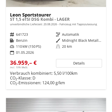
Leon Sportstourer
ST 1,5 eTSI DSG Kombi - LAGER
unverbindliche Lieferzeit:
20.08.2026
Fahrzeug mit Tageszulassung
Fahrzeugnr.
641723
Getriebe
Automatik
Kraftstoff
Benzin
Außenfarbe
Midnight Black Metallic (0E)
Leistung
110 kW (150 PS)
Kilometerstand
20 km
01.05.2026
36.959,– €
Details
incl. 19% MwSt.
Verbrauch kombiniert:
5,50 l/100km
CO
-Klasse:
D
2
CO
-Emissionen:
124,00 g/km
2