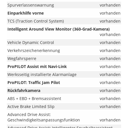
Spurverlassenswarnung
vorhanden
Einparkhilfe vorne
vorhanden
TCS (Traction Control System)
vorhanden
Intelligent Around View Monitor (360-Grad-Kamera)
vorhanden
Vehicle Dynamic Control
vorhanden
Verkehrszeichenerkennung
vorhanden
Wegfahrsperre
vorhanden
ProPILOT Assist mit Navi-Link
vorhanden
Werksseitig installierte Alarmanlage
vorhanden
ProPILOT: Traffic Jam Pilot
vorhanden
Rückfahrkamera
vorhanden
ABS + EBD + Bremsassistent
vorhanden
Active Brake Limited Slip
vorhanden
Advanced Drive Assist:
Geschwindigkeitsanpassungsfunktion
vorhanden
Advanced Drive Assist: Intelligenter Spurhalteassistent