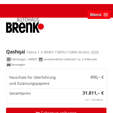
Menü
Qashqai
Tekna 1.3 MHEV 158PS/116kW Xtronic 2026
Fahrzeugnr.:
640057
unverbindliche Lieferzeit: Ca. 3-4 Monate
Neuwagen
890,– €
Pauschale für Überführung
und Zulassungspapiere
31.811,– €
Gesamtpreis
incl. 19% MwSt.