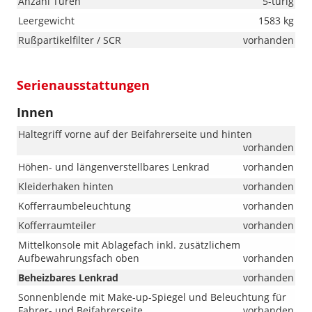
Anzahl Türen
5-türig
Leergewicht
1583 kg
Rußpartikelfilter / SCR
vorhanden
Serienausstattungen
Innen
Haltegriff vorne auf der Beifahrerseite und hinten
vorhanden
Höhen- und längenverstellbares Lenkrad
vorhanden
Kleiderhaken hinten
vorhanden
Kofferraumbeleuchtung
vorhanden
Kofferraumteiler
vorhanden
Mittelkonsole mit Ablagefach inkl. zusätzlichem
Aufbewahrungsfach oben
vorhanden
Beheizbares Lenkrad
vorhanden
Sonnenblende mit Make-up-Spiegel und Beleuchtung für
Fahrer- und Beifahrerseite
vorhanden