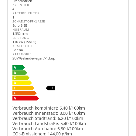
Frontantrieb
ZYLINDER
4
PARTIKELFILTER
1
SCHADSTOFFKLASSE
Euro 6 EB
HUBRAUM
1.332 ccm
LEISTUNG
116 kW (158 PS)
KRAFTSTOFF
Benzin
KATEGORIE
SUV/Geländewagen/Pickup
Verbrauch kombiniert:
6,40 l/100km
Verbrauch Innenstadt:
8,00 l/100km
Verbrauch Stadtrand:
6,20 l/100km
Verbrauch Landstraße:
5,40 l/100km
Verbrauch Autobahn:
6,80 l/100km
CO
-Emissionen:
144,00 g/km
2