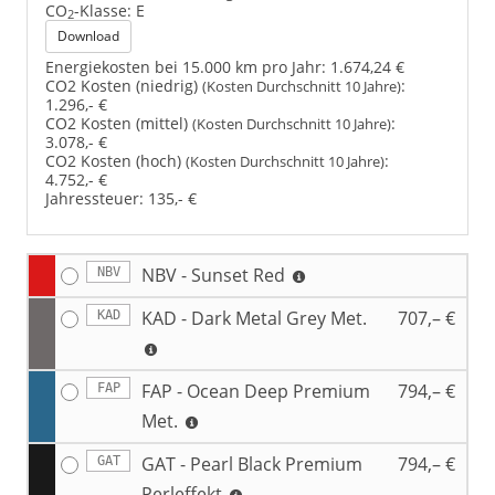
CO
-Klasse:
E
2
Download
Energiekosten bei 15.000 km pro Jahr:
1.674,24 €
CO2 Kosten (niedrig)
:
(Kosten Durchschnitt 10 Jahre)
1.296,- €
CO2 Kosten (mittel)
:
(Kosten Durchschnitt 10 Jahre)
3.078,- €
CO2 Kosten (hoch)
:
(Kosten Durchschnitt 10 Jahre)
4.752,- €
Jahressteuer:
135,- €
NBV - Sunset Red
NBV
KAD - Dark Metal Grey Met.
707,– €
KAD
FAP - Ocean Deep Premium
794,– €
FAP
Met.
GAT - Pearl Black Premium
794,– €
GAT
Perleffekt