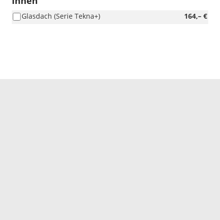
Innen
Glasdach (Serie Tekna+)
164,– €