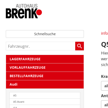
inf
Schnellsuche
Q
Fahrzeugnr.
Hie
wer
LAGERFAHRZEUGE
sic
VORLAUFFAHRZEUGE
BESTELLFAHRZEUGE
Kra
Audi
Ant
A5
A5 Avant
Q3