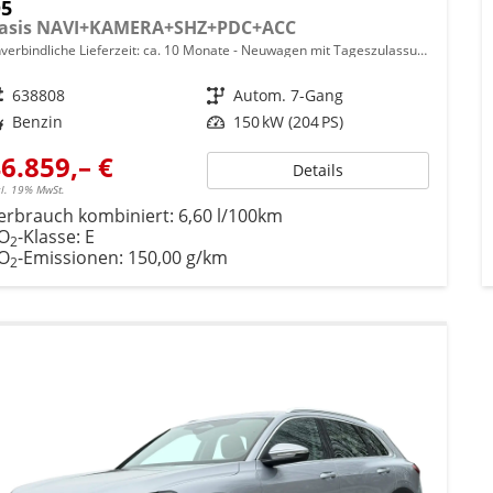
5
asis NAVI+KAMERA+SHZ+PDC+ACC
verbindliche Lieferzeit: ca. 10 Monate
Neuwagen mit Tageszulassung
eugnr.
638808
Getriebe
Autom. 7-Gang
ftstoff
Benzin
Leistung
150 kW (204 PS)
6.859,– €
Details
cl. 19% MwSt.
erbrauch kombiniert:
6,60 l/100km
O
-Klasse:
E
2
O
-Emissionen:
150,00 g/km
2