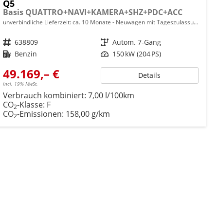
Q5
Basis QUATTRO+NAVI+KAMERA+SHZ+PDC+ACC
unverbindliche Lieferzeit: ca. 10 Monate
Neuwagen mit Tageszulassung
Fahrzeugnr.
638809
Getriebe
Autom. 7-Gang
Kraftstoff
Benzin
Leistung
150 kW (204 PS)
49.169,– €
Details
incl. 19% MwSt.
Verbrauch kombiniert:
7,00 l/100km
CO
-Klasse:
F
2
CO
-Emissionen:
158,00 g/km
2