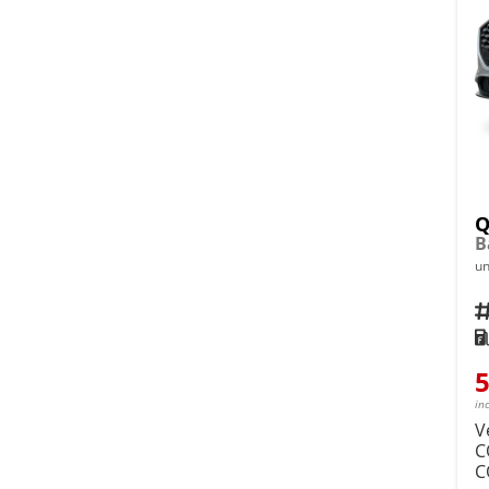
Q
B
un
Fahrz
Kra
5
in
V
C
C