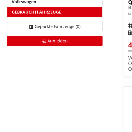
Q
Volkswagen
B
GEBRAUCHTFAHRZEUGE
un
Fahrz
Geparkte Fahrzeuge (
0
)
Kra
Anmelden
4
in
V
C
C