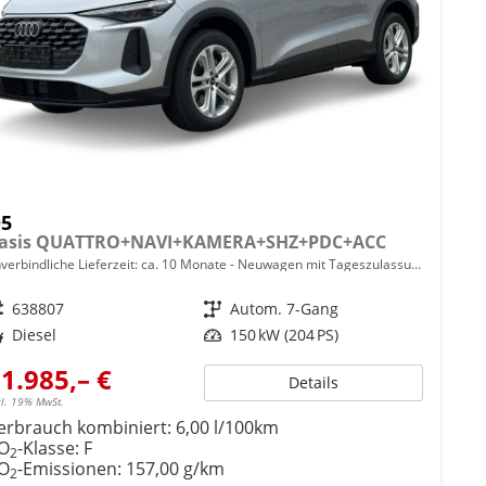
5
asis QUATTRO+NAVI+KAMERA+SHZ+PDC+ACC
verbindliche Lieferzeit: ca. 10 Monate
Neuwagen mit Tageszulassung
eugnr.
638807
Getriebe
Autom. 7-Gang
ftstoff
Diesel
Leistung
150 kW (204 PS)
1.985,– €
Details
cl. 19% MwSt.
erbrauch kombiniert:
6,00 l/100km
O
-Klasse:
F
2
O
-Emissionen:
157,00 g/km
2