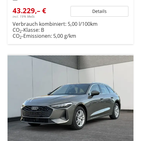
43.229,– €
Details
incl. 19% MwSt.
Verbrauch kombiniert:
5,00 l/100km
CO
-Klasse:
B
2
CO
-Emissionen:
5,00 g/km
2