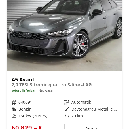
A5 Avant
2,0 TFSI S tronic quattro S-line -LAG.
sofort lieferbar
Neuwagen
Fahrzeugnr.
640691
Getriebe
Automatik
Kraftstoff
Benzin
Außenfarbe
Daytonagrau Metallic (6Y)
Leistung
150 kW (204 PS)
Kilometerstand
20 km
60.829,– €
Details