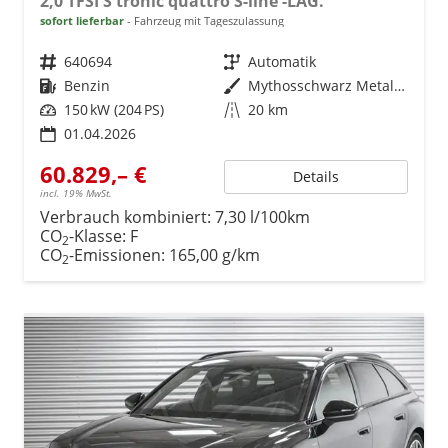
2,0 TFSI S tronic quattro S-line -LAG.
sofort lieferbar
Fahrzeug mit Tageszulassung
Fahrzeugnr.
640694
Getriebe
Automatik
Kraftstoff
Benzin
Außenfarbe
Mythosschwarz Metallic (0E)
Leistung
150 kW (204 PS)
Kilometerstand
20 km
01.04.2026
60.829,– €
Details
incl. 19% MwSt.
Verbrauch kombiniert:
7,30 l/100km
CO
-Klasse:
F
2
CO
-Emissionen:
165,00 g/km
2