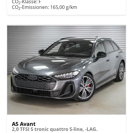
CO
-Klasse:
F
2
CO
-Emissionen:
165,00 g/km
2
A5 Avant
2,0 TFSI S tronic quattro S-line, -LAG.