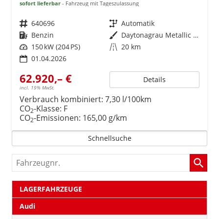
sofort lieferbar
Fahrzeug mit Tageszulassung
Fahrzeugnr.
640696
Getriebe
Automatik
Kraftstoff
Benzin
Außenfarbe
Daytonagrau Metallic (6Y)
Leistung
150 kW (204 PS)
Kilometerstand
20 km
01.04.2026
62.920,– €
Details
incl. 19% MwSt.
Verbrauch kombiniert:
7,30 l/100km
CO
-Klasse:
F
2
CO
-Emissionen:
165,00 g/km
2
Schnellsuche
Fahrzeugnr.
LAGERFAHRZEUGE
Audi