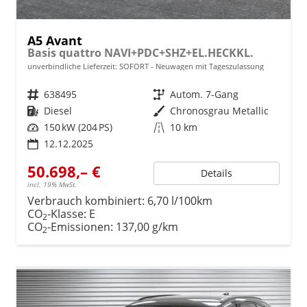
A5 Avant
Basis quattro NAVI+PDC+SHZ+EL.HECKKL.
unverbindliche Lieferzeit: SOFORT
Neuwagen mit Tageszulassung
Fahrzeugnr.
638495
Getriebe
Autom. 7-Gang
Kraftstoff
Diesel
Außenfarbe
Chronosgrau Metallic
Leistung
150 kW (204 PS)
Kilometerstand
10 km
12.12.2025
50.698,– €
Details
incl. 19% MwSt.
Verbrauch kombiniert:
6,70 l/100km
CO
-Klasse:
E
2
CO
-Emissionen:
137,00 g/km
2