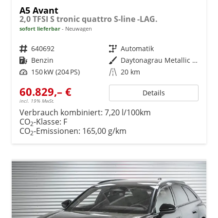
A5 Avant
2,0 TFSI S tronic quattro S-line -LAG.
sofort lieferbar
Neuwagen
Fahrzeugnr.
640692
Getriebe
Automatik
Kraftstoff
Benzin
Außenfarbe
Daytonagrau Metallic (6Y)
Leistung
150 kW (204 PS)
Kilometerstand
20 km
60.829,– €
Details
incl. 19% MwSt.
Verbrauch kombiniert:
7,20 l/100km
CO
-Klasse:
F
2
CO
-Emissionen:
165,00 g/km
2