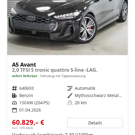
A5 Avant
2,0 TFSI S tronic quattro S-line -LAG.
sofort lieferbar
Fahrzeug mit Tageszulassung
Fahrzeugnr.
640693
Getriebe
Automatik
Kraftstoff
Benzin
Außenfarbe
Mythosschwarz Metallic (0E)
Leistung
150 kW (204 PS)
Kilometerstand
20 km
01.04.2026
60.829,– €
Details
incl. 19% MwSt.
Verbrauch kombiniert:
7,30 l/100km