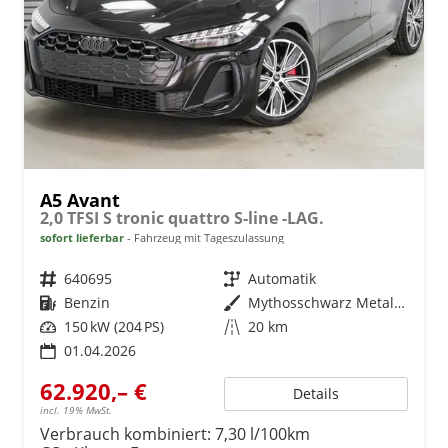
A5 Avant
2,0 TFSI S tronic quattro S-line -LAG.
sofort lieferbar
Fahrzeug mit Tageszulassung
Fahrzeugnr.
640695
Getriebe
Automatik
Kraftstoff
Benzin
Außenfarbe
Mythosschwarz Metallic (0E)
Leistung
150 kW (204 PS)
Kilometerstand
20 km
01.04.2026
62.920,– €
Details
incl. 19% MwSt.
Verbrauch kombiniert:
7,30 l/100km