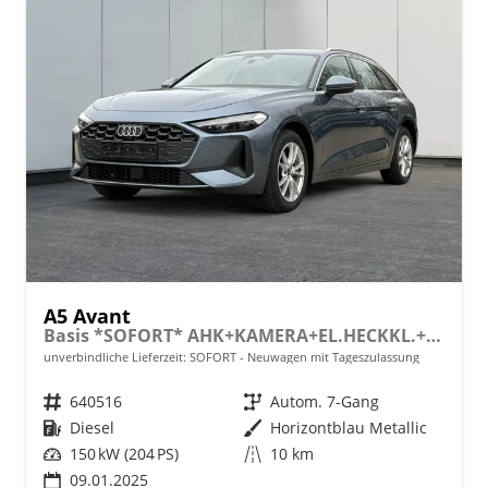
A5 Avant
Basis *SOFORT* AHK+KAMERA+EL.HECKKL.+NAVI+SHZ+17 LM
unverbindliche Lieferzeit: SOFORT
Neuwagen mit Tageszulassung
Fahrzeugnr.
640516
Getriebe
Autom. 7-Gang
Kraftstoff
Diesel
Außenfarbe
Horizontblau Metallic
Leistung
150 kW (204 PS)
Kilometerstand
10 km
09.01.2025