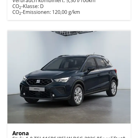
Verbrauch kombiniert:
5,30 l/100km
CO
-Klasse:
D
2
CO
-Emissionen:
120,00 g/km
2
Arona