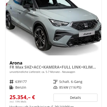
Arona
FR Max SHZ+ACC+KAMERA+FULL LINK+KLIMA+KESSY+LED+16" ALU
unverbindliche Lieferzeit: ca. 5-7 Monate
Neuwagen
Fahrzeugnr.
639177
Getriebe
Schalt. 6-Gang
Kraftstoff
Benzin
Leistung
85 kW (116 PS)
25.354,– €
Details
incl. 19% MwSt.