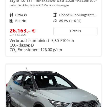
Style 1.0 TSI 116PS/85kW DSG 2026 *Faceliftet*
unverbindliche Lieferzeit:
5 Monate
Neuwagen
Fahrzeugnr.
639438
Getriebe
Doppelkupplungsgetriebe (DSG)
Kraftstoff
Benzin
Leistung
85 kW (116 PS)
26.163,– €
Details
incl. 19% MwSt.
Verbrauch kombiniert:
5,60 l/100km
CO
-Klasse:
D
2
CO
-Emissionen:
126,00 g/km
2