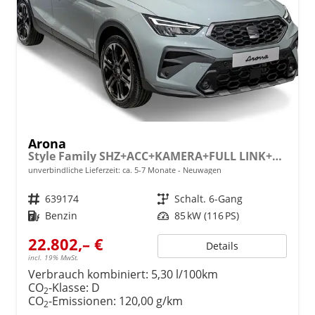
Arona
Style Family SHZ+ACC+KAMERA+FULL LINK+KLIMA+LED+16" ALU
unverbindliche Lieferzeit: ca. 5-7 Monate
Neuwagen
Fahrzeugnr.
639174
Getriebe
Schalt. 6-Gang
Kraftstoff
Benzin
Leistung
85 kW (116 PS)
22.802,– €
Details
incl. 19% MwSt.
Verbrauch kombiniert:
5,30 l/100km
CO
-Klasse:
D
2
CO
-Emissionen:
120,00 g/km
2