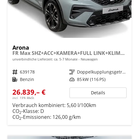
Arona
FR Max SHZ+ACC+KAMERA+FULL LINK+KLIMA+KESSY+LED+16" ALU
unverbindliche Lieferzeit: ca. 5-7 Monate
Neuwagen
Fahrzeugnr.
639178
Getriebe
Doppelkupplungsgetriebe (DSG)
Kraftstoff
Benzin
Leistung
85 kW (116 PS)
26.839,– €
Details
incl. 19% MwSt.
Verbrauch kombiniert:
5,60 l/100km
CO
-Klasse:
D
2
CO
-Emissionen:
126,00 g/km
2