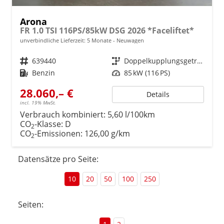
Arona
FR 1.0 TSI 116PS/85kW DSG 2026 *Faceliftet*
unverbindliche Lieferzeit:
5 Monate
Neuwagen
Fahrzeugnr.
639440
Getriebe
Doppelkupplungsgetriebe (DSG)
Kraftstoff
Benzin
Leistung
85 kW (116 PS)
28.060,– €
Details
incl. 19% MwSt.
Verbrauch kombiniert:
5,60 l/100km
CO
-Klasse:
D
2
CO
-Emissionen:
126,00 g/km
2
Datensätze pro Seite:
10
20
50
100
250
Seiten: