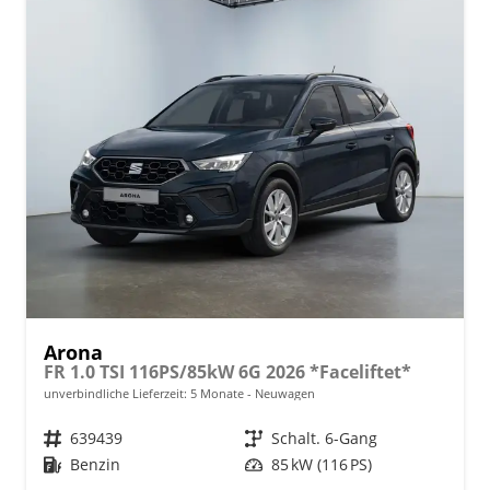
Arona
FR 1.0 TSI 116PS/85kW 6G 2026 *Faceliftet*
unverbindliche Lieferzeit:
5 Monate
Neuwagen
Fahrzeugnr.
639439
Getriebe
Schalt. 6-Gang
Kraftstoff
Benzin
Leistung
85 kW (116 PS)