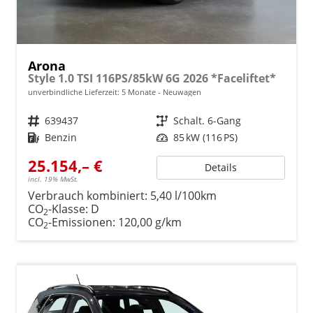
Arona
Style 1.0 TSI 116PS/85kW 6G 2026 *Faceliftet*
unverbindliche Lieferzeit:
5 Monate
Neuwagen
Fahrzeugnr.
639437
Getriebe
Schalt. 6-Gang
Kraftstoff
Benzin
Leistung
85 kW (116 PS)
25.154,– €
Details
incl. 19% MwSt.
Verbrauch kombiniert:
5,40 l/100km
CO
-Klasse:
D
2
CO
-Emissionen:
120,00 g/km
2