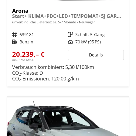
Arona
Start+ KLIMA+PDC+LED+TEMPOMAT+5J GARANTIE+16" ALU
unverbindliche Lieferzeit: ca. 5-7 Monate
Neuwagen
Fahrzeugnr.
639181
Getriebe
Schalt. 5-Gang
Kraftstoff
Benzin
Leistung
70 kW (95 PS)
20.239,– €
Details
incl. 19% MwSt.
Verbrauch kombiniert:
5,30 l/100km
CO
-Klasse:
D
2
CO
-Emissionen:
120,00 g/km
2