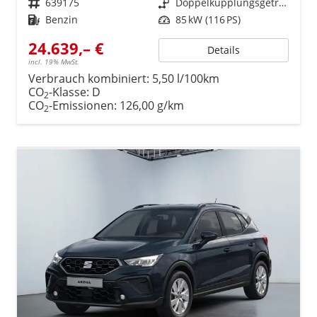
Fahrzeugnr.
639175
Getriebe
Doppelkupplungsgetriebe (DSG)
Kraftstoff
Benzin
Leistung
85 kW (116 PS)
24.639,– €
Details
incl. 19% MwSt.
Verbrauch kombiniert:
5,50 l/100km
CO
-Klasse:
D
2
CO
-Emissionen:
126,00 g/km
2