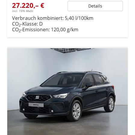
27.220,– €
Details
incl. 19% MwSt.
Verbrauch kombiniert:
5,40 l/100km
CO
-Klasse:
D
2
CO
-Emissionen:
120,00 g/km
2