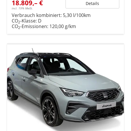
18.809,– €
Details
incl. 19% MwSt.
Verbrauch kombiniert:
5,30 l/100km
CO
-Klasse:
D
2
CO
-Emissionen:
120,00 g/km
2