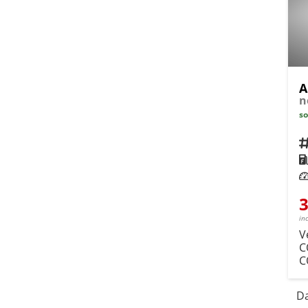
A
n
so
Fahrz
Kra
Leis
3
in
V
C
C
Da