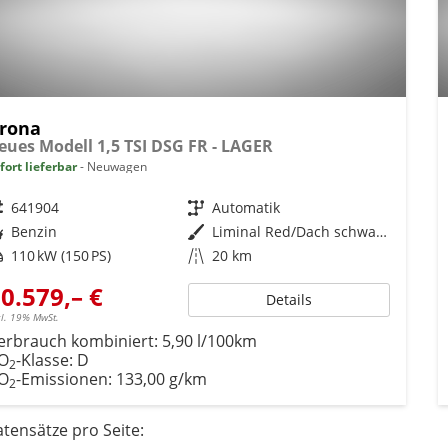
rona
eues Modell 1,5 TSI DSG FR - LAGER
fort lieferbar
Neuwagen
eugnr.
641904
Getriebe
Automatik
ftstoff
Benzin
Außenfarbe
Liminal Red/Dach schwarz Metallic (S60E)
tung
110 kW (150 PS)
Kilometerstand
20 km
0.579,– €
Details
cl. 19% MwSt.
erbrauch kombiniert:
5,90 l/100km
O
-Klasse:
D
2
O
-Emissionen:
133,00 g/km
2
tensätze pro Seite: