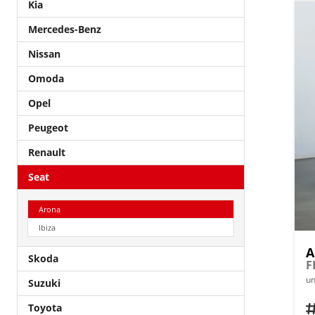
Kia
Mercedes-Benz
Nissan
Omoda
Opel
Peugeot
Renault
Seat
Arona
Ibiza
A
Skoda
F
un
Suzuki
Toyota
Fahrz