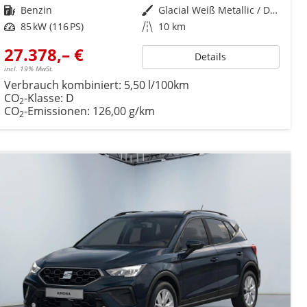
Kraftstoff
Benzin
Außenfarbe
Glacial Weiß Metallic / Dach: Midnight Schwarz Metallic
Leistung
85 kW (116 PS)
Kilometerstand
10 km
27.378,– €
Details
incl. 19% MwSt.
Verbrauch kombiniert:
5,50 l/100km
CO
-Klasse:
D
2
CO
-Emissionen:
126,00 g/km
2