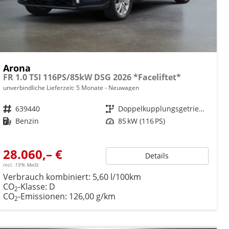
Arona
FR 1.0 TSI 116PS/85kW DSG 2026 *Faceliftet*
unverbindliche Lieferzeit:
5 Monate
Neuwagen
Fahrzeugnr.
639440
Getriebe
Doppelkupplungsgetriebe (DSG)
Kraftstoff
Benzin
Leistung
85 kW (116 PS)
28.060,– €
Details
incl. 19% MwSt.
Verbrauch kombiniert:
5,60 l/100km
CO
-Klasse:
D
2
CO
-Emissionen:
126,00 g/km
2