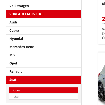
Kra
Volkswagen
VORLAUFFAHRZEUGE
2
Audi
in
V
Cupra
C
C
Hyundai
Mercedes-Benz
MG
Opel
Renault
Seat
Arona
Ibiza