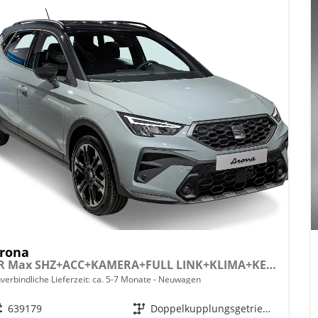
rona
FR Max SHZ+ACC+KAMERA+FULL LINK+KLIMA+KESSY+LED+16" ALU
verbindliche Lieferzeit: ca. 5-7 Monate
Neuwagen
eugnr.
639179
Getriebe
Doppelkupplungsgetriebe (DSG)