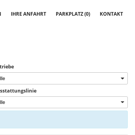
N
IHRE ANFAHRT
PARKPLATZ (
0
)
KONTAKT
triebe
sstattungslinie