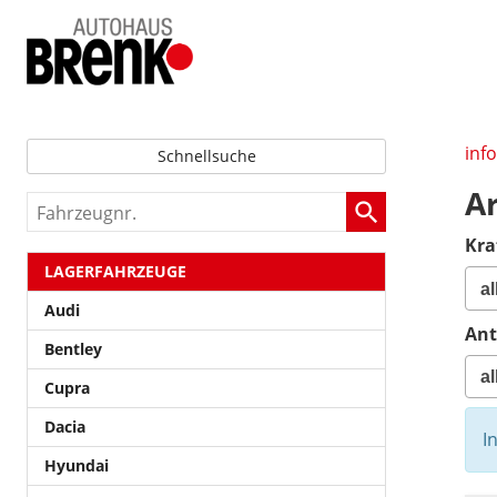
inf
Schnellsuche
A
Fahrzeugnr.
Kra
LAGERFAHRZEUGE
Audi
Ant
Bentley
Cupra
Dacia
I
Hyundai