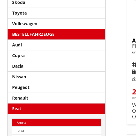
Skoda
Toyota
Volkswagen
BESTELLFAHRZEUGE
A
Audi
F
un
Cupra
Fahrz
Dacia
Kra
Nissan
Leis
Peugeot
2
Renault
in
V
Seat
C
C
Arona
Ibiza