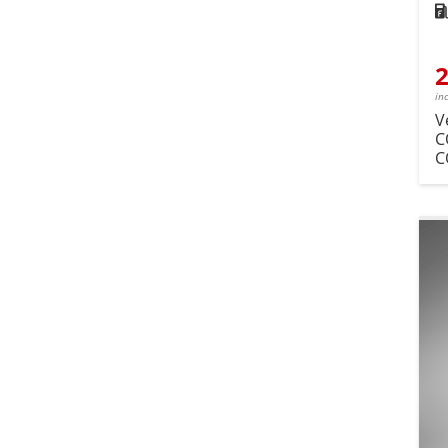
Kra
2
in
V
C
C