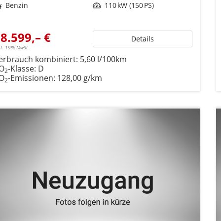
ftstoff
Benzin
Leistung
110 kW (150 PS)
8.599,– €
Details
cl. 19% MwSt.
erbrauch kombiniert:
5,60 l/100km
O
-Klasse:
D
2
O
-Emissionen:
128,00 g/km
2