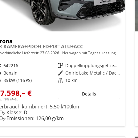
rona
R KAMERA+PDC+LED+18" ALU+ACC
verbindliche Lieferzeit:
27.08.2026
Neuwagen mit Tageszulassung
eugnr.
642216
Getriebe
Doppelkupplungsgetriebe (DSG)
ftstoff
Benzin
Außenfarbe
Oniric Lake Metalic / Dach: Midnight Schwarz Metallic
tung
85 kW (116 PS)
Kilometerstand
10 km
7.598,– €
Details
cl. 19% MwSt.
erbrauch kombiniert:
5,50 l/100km
O
-Klasse:
D
2
O
-Emissionen:
126,00 g/km
2