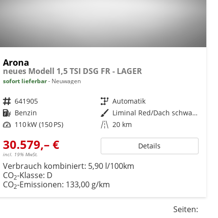
Arona
neues Modell 1,5 TSI DSG FR - LAGER
sofort lieferbar
Neuwagen
Fahrzeugnr.
641905
Getriebe
Automatik
Kraftstoff
Benzin
Außenfarbe
Liminal Red/Dach schwarz Metallic (S60E)
Leistung
110 kW (150 PS)
Kilometerstand
20 km
30.579,– €
Details
incl. 19% MwSt.
Verbrauch kombiniert:
5,90 l/100km
CO
-Klasse:
D
2
CO
-Emissionen:
133,00 g/km
2
Seiten: