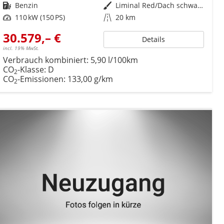
Kraftstoff
Benzin
Außenfarbe
Liminal Red/Dach schwarz Metallic (S60E)
Leistung
110 kW (150 PS)
Kilometerstand
20 km
30.579,– €
Details
incl. 19% MwSt.
Verbrauch kombiniert:
5,90 l/100km
CO
-Klasse:
D
2
CO
-Emissionen:
133,00 g/km
2