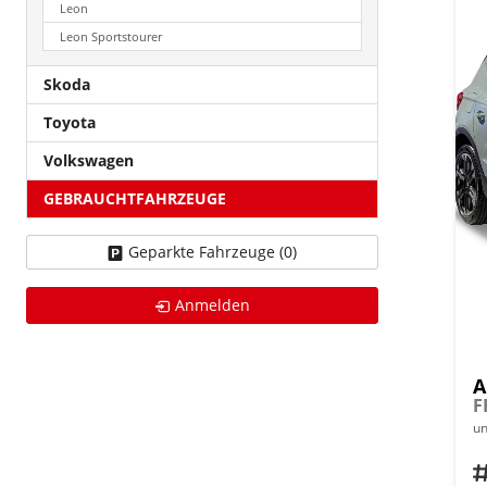
Leon
Leon Sportstourer
Skoda
Toyota
Volkswagen
GEBRAUCHTFAHRZEUGE
Geparkte Fahrzeuge (
0
)
Anmelden
A
un
Fahrz