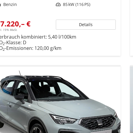
ftstoff
Benzin
Leistung
85 kW (116 PS)
7.220,– €
Details
cl. 19% MwSt.
erbrauch kombiniert:
5,40 l/100km
O
-Klasse:
D
2
O
-Emissionen:
120,00 g/km
2