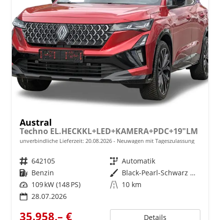
Austral
Techno EL.HECKKL+LED+KAMERA+PDC+19"LM
unverbindliche Lieferzeit:
20.08.2026
Neuwagen mit Tageszulassung
Fahrzeugnr.
642105
Getriebe
Automatik
Kraftstoff
Benzin
Außenfarbe
Black-Pearl-Schwarz Metallic
Leistung
109 kW (148 PS)
Kilometerstand
10 km
28.07.2026
35.958,– €
Details