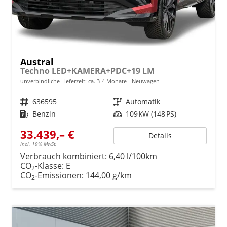
Austral
Techno LED+KAMERA+PDC+19 LM
unverbindliche Lieferzeit: ca. 3-4 Monate
Neuwagen
Fahrzeugnr.
636595
Getriebe
Automatik
Kraftstoff
Benzin
Leistung
109 kW (148 PS)
33.439,– €
Details
incl. 19% MwSt.
Verbrauch kombiniert:
6,40 l/100km
CO
-Klasse:
E
2
CO
-Emissionen:
144,00 g/km
2