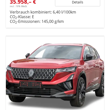
35.958,– €
Details
incl. 19% MwSt.
Verbrauch kombiniert:
6,40 l/100km
CO
-Klasse:
E
2
CO
-Emissionen:
145,00 g/km
2