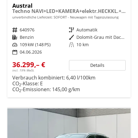
Austral
Techno NAVI+LED+KAMERA+elektr.HECKKL.+19"LM
unverbindliche Lieferzeit: SOFORT
Neuwagen mit Tageszulassung
Fahrzeugnr.
640976
Getriebe
Automatik
Kraftstoff
Benzin
Außenfarbe
Dolomit-Grau mit Dach in Black-Pearl-Schwarz
Leistung
109 kW (148 PS)
Kilometerstand
10 km
04.06.2026
36.299,– €
Details
incl. 19% MwSt.
Verbrauch kombiniert:
6,40 l/100km
CO
-Klasse:
E
2
CO
-Emissionen:
145,00 g/km
2