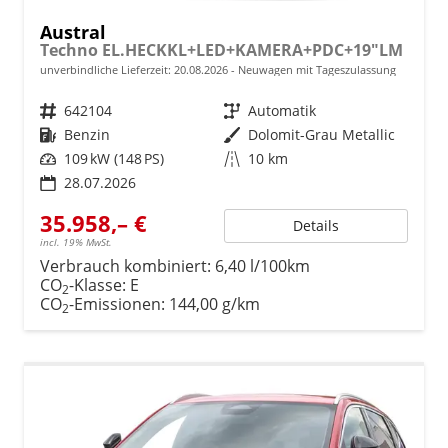
Austral
Techno EL.HECKKL+LED+KAMERA+PDC+19"LM
unverbindliche Lieferzeit:
20.08.2026
Neuwagen mit Tageszulassung
Fahrzeugnr.
642104
Getriebe
Automatik
Kraftstoff
Benzin
Außenfarbe
Dolomit-Grau Metallic
Leistung
109 kW (148 PS)
Kilometerstand
10 km
28.07.2026
35.958,– €
Details
incl. 19% MwSt.
Verbrauch kombiniert:
6,40 l/100km
CO
-Klasse:
E
2
CO
-Emissionen:
144,00 g/km
2