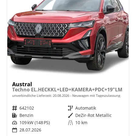
Austral
Techno EL.HECKKL+LED+KAMERA+PDC+19"LM
unverbindliche Lieferzeit:
20.08.2026
Neuwagen mit Tageszulassung
Fahrzeugnr.
642102
Getriebe
Automatik
Kraftstoff
Benzin
Außenfarbe
DeZir-Rot Metallic
Leistung
109 kW (148 PS)
Kilometerstand
10 km
28.07.2026