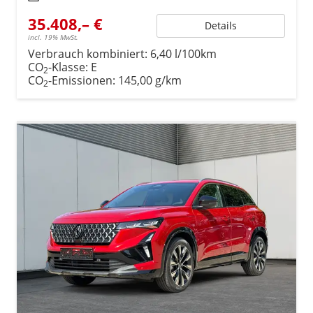
35.408,– €
Details
incl. 19% MwSt.
Verbrauch kombiniert:
6,40 l/100km
CO
-Klasse:
E
2
CO
-Emissionen:
145,00 g/km
2