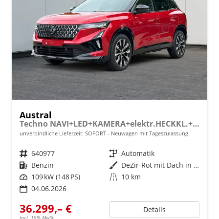
Austral
Techno NAVI+LED+KAMERA+elektr.HECKKL.+19"LM
unverbindliche Lieferzeit: SOFORT
Neuwagen mit Tageszulassung
Fahrzeugnr.
640977
Getriebe
Automatik
Kraftstoff
Benzin
Außenfarbe
DeZir-Rot mit Dach in Black-Pearl-Schwarz
Leistung
109 kW (148 PS)
Kilometerstand
10 km
04.06.2026
36.299,– €
Details
incl. 19% MwSt.