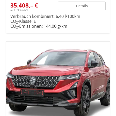
35.408,– €
Details
incl. 19% MwSt.
Verbrauch kombiniert:
6,40 l/100km
CO
-Klasse:
E
2
CO
-Emissionen:
144,00 g/km
2