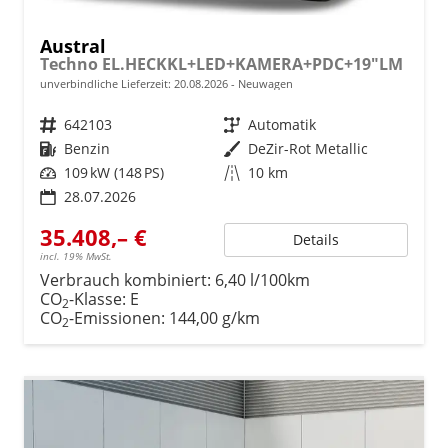
Austral
Techno EL.HECKKL+LED+KAMERA+PDC+19"LM
unverbindliche Lieferzeit:
20.08.2026
Neuwagen
Fahrzeugnr.
642103
Getriebe
Automatik
Kraftstoff
Benzin
Außenfarbe
DeZir-Rot Metallic
Leistung
109 kW (148 PS)
Kilometerstand
10 km
28.07.2026
35.408,– €
Details
incl. 19% MwSt.
Verbrauch kombiniert:
6,40 l/100km
CO
-Klasse:
E
2
CO
-Emissionen:
144,00 g/km
2