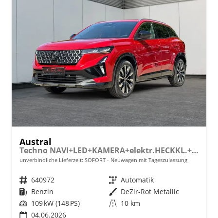
Austral
Techno NAVI+LED+KAMERA+elektr.HECKKL.+19"LM
unverbindliche Lieferzeit: SOFORT
Neuwagen mit Tageszulassung
Fahrzeugnr.
640972
Getriebe
Automatik
Kraftstoff
Benzin
Außenfarbe
DeZir-Rot Metallic
Leistung
109 kW (148 PS)
Kilometerstand
10 km
04.06.2026