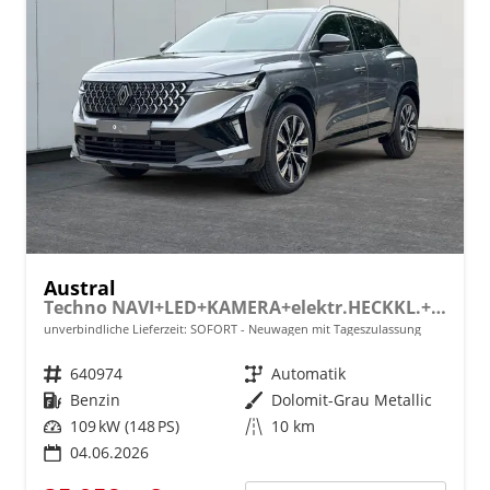
Austral
Techno NAVI+LED+KAMERA+elektr.HECKKL.+19"LM
unverbindliche Lieferzeit: SOFORT
Neuwagen mit Tageszulassung
Fahrzeugnr.
640974
Getriebe
Automatik
Kraftstoff
Benzin
Außenfarbe
Dolomit-Grau Metallic
Leistung
109 kW (148 PS)
Kilometerstand
10 km
04.06.2026