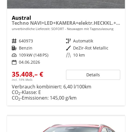
Austral
Techno NAVI+LED+KAMERA+elektr.HECKKL.+19"LM
unverbindliche Lieferzeit: SOFORT
Neuwagen mit Tageszulassung
Fahrzeugnr.
640973
Getriebe
Automatik
Kraftstoff
Benzin
Außenfarbe
DeZir-Rot Metallic
Leistung
109 kW (148 PS)
Kilometerstand
10 km
04.06.2026
35.408,– €
Details
incl. 19% MwSt.
Verbrauch kombiniert:
6,40 l/100km
CO
-Klasse:
E
2
CO
-Emissionen:
145,00 g/km
2