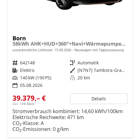
Born
58kWh AHK+HUD+360°+Navi+Wärmepumpe+Dinamica+GV5
unverbindliche Lieferzeit:
15.09.2026
Neuwagen mit Tageszulassung
Fahrzeugnr.
642148
Getriebe
Automatik
Kraftstoff
Elektro
Außenfarbe
[N7N7] Tambora-Grau Metallic
Leistung
140 kW (190 PS)
Kilometerstand
20 km
05.08.2026
39.379,– €
Details
incl. 19% MwSt.
Stromverbrauch kombiniert:
14,60 kWh/100km
Elektrische Reichweite:
471 km
CO
-Klasse:
A
2
CO
-Emissionen:
0 g/km
2