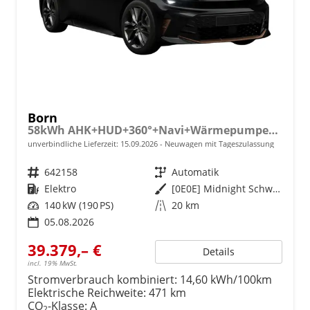
Born
58kWh AHK+HUD+360°+Navi+Wärmepumpe+Dinamica+GV5
unverbindliche Lieferzeit:
15.09.2026
Neuwagen mit Tageszulassung
Fahrzeugnr.
642158
Getriebe
Automatik
Kraftstoff
Elektro
Außenfarbe
[0E0E] Midnight Schwarz Metallic
Leistung
140 kW (190 PS)
Kilometerstand
20 km
05.08.2026
39.379,– €
Details
incl. 19% MwSt.
Stromverbrauch kombiniert:
14,60 kWh/100km
Elektrische Reichweite:
471 km
CO
-Klasse:
A
2