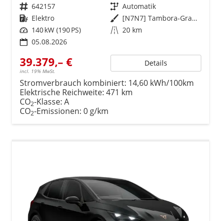
Fahrzeugnr.
642157
Getriebe
Automatik
Kraftstoff
Elektro
Außenfarbe
[N7N7] Tambora-Grau Metallic
Leistung
140 kW (190 PS)
Kilometerstand
20 km
05.08.2026
39.379,– €
Details
incl. 19% MwSt.
Stromverbrauch kombiniert:
14,60 kWh/100km
Elektrische Reichweite:
471 km
CO
-Klasse:
A
2
CO
-Emissionen:
0 g/km
2