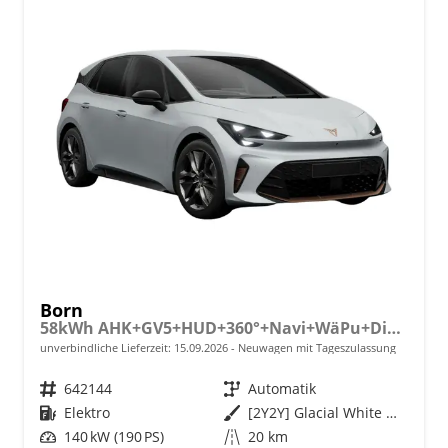
Born
58kWh AHK+GV5+HUD+360°+Navi+WäPu+Dinamica+Kessy+Travel+ParkAssist
unverbindliche Lieferzeit:
15.09.2026
Neuwagen mit Tageszulassung
Fahrzeugnr.
642144
Getriebe
Automatik
Kraftstoff
Elektro
Außenfarbe
[2Y2Y] Glacial White Metallic
Leistung
140 kW (190 PS)
Kilometerstand
20 km