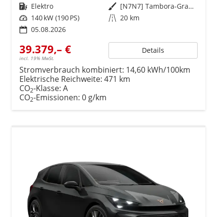
Kraftstoff
Elektro
Außenfarbe
[N7N7] Tambora-Grau Metallic
Leistung
140 kW (190 PS)
Kilometerstand
20 km
05.08.2026
39.379,– €
Details
incl. 19% MwSt.
Stromverbrauch kombiniert:
14,60 kWh/100km
Elektrische Reichweite:
471 km
CO
-Klasse:
A
2
CO
-Emissionen:
0 g/km
2