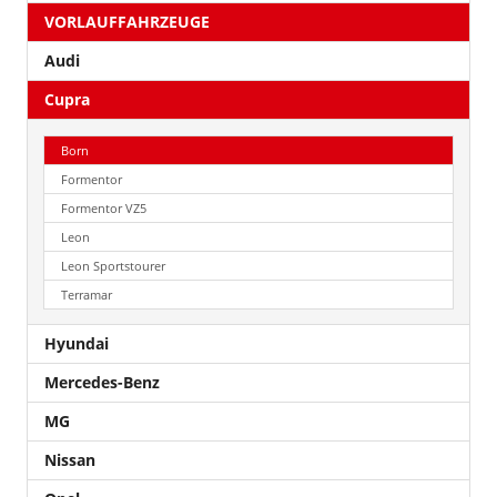
VORLAUFFAHRZEUGE
Audi
Cupra
Born
Formentor
Formentor VZ5
Leon
Leon Sportstourer
Terramar
Hyundai
Mercedes-Benz
MG
Nissan