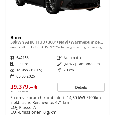
Born
58kWh AHK+HUD+360°+Navi+Wärmepumpe+Dinamica+GV5
unverbindliche Lieferzeit:
15.09.2026
Neuwagen mit Tageszulassung
Fahrzeugnr.
642156
Getriebe
Automatik
Kraftstoff
Elektro
Außenfarbe
[N7N7] Tambora-Grau Metallic
Leistung
140 kW (190 PS)
Kilometerstand
20 km
05.08.2026
39.379,– €
Details
incl. 19% MwSt.
Stromverbrauch kombiniert:
14,60 kWh/100km
Elektrische Reichweite:
471 km
CO
-Klasse:
A
2
CO
-Emissionen:
0 g/km
2