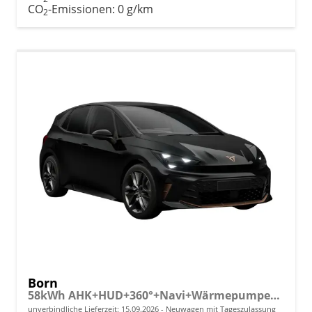
CO
-Emissionen:
0 g/km
2
Born
58kWh AHK+HUD+360°+Navi+Wärmepumpe+Dinamica+GV5
unverbindliche Lieferzeit:
15.09.2026
Neuwagen mit Tageszulassung