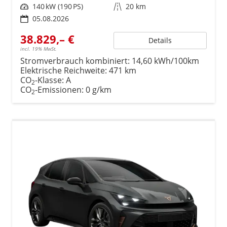
Leistung
140 kW (190 PS)
Kilometerstand
20 km
05.08.2026
38.829,– €
Details
incl. 19% MwSt.
Stromverbrauch kombiniert:
14,60 kWh/100km
Elektrische Reichweite:
471 km
CO
-Klasse:
A
2
CO
-Emissionen:
0 g/km
2