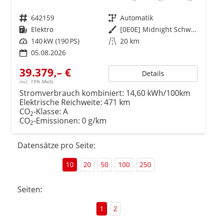
Fahrzeugnr.
642159
Getriebe
Automatik
Kraftstoff
Elektro
Außenfarbe
[0E0E] Midnight Schwarz Metallic
Leistung
140 kW (190 PS)
Kilometerstand
20 km
05.08.2026
39.379,– €
Details
incl. 19% MwSt.
Stromverbrauch kombiniert:
14,60 kWh/100km
Elektrische Reichweite:
471 km
CO
-Klasse:
A
2
CO
-Emissionen:
0 g/km
2
Datensätze pro Seite:
10
20
50
100
250
Seiten:
1
2