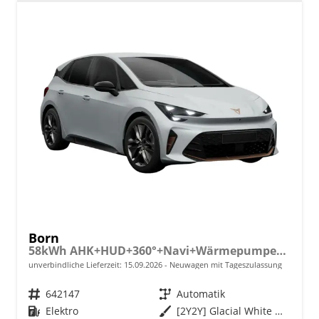
Born
58kWh AHK+HUD+360°+Navi+Wärmepumpe+Dinamica+GV5
unverbindliche Lieferzeit:
15.09.2026
Neuwagen mit Tageszulassung
Fahrzeugnr.
642147
Getriebe
Automatik
Kraftstoff
Elektro
Außenfarbe
[2Y2Y] Glacial White Metallic