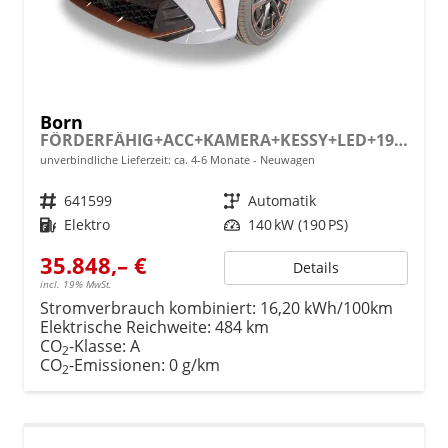
Born
FÖRDERFÄHIG+ACC+KAMERA+KESSY+LED+19" ALU+KLIMA+FULL LINK
unverbindliche Lieferzeit: ca. 4-6 Monate
Neuwagen
Fahrzeugnr.
641599
Getriebe
Automatik
Kraftstoff
Elektro
Leistung
140 kW (190 PS)
35.848,– €
Details
incl. 19% MwSt.
Stromverbrauch kombiniert:
16,20 kWh/100km
Elektrische Reichweite:
484 km
CO
-Klasse:
A
2
CO
-Emissionen:
0 g/km
2