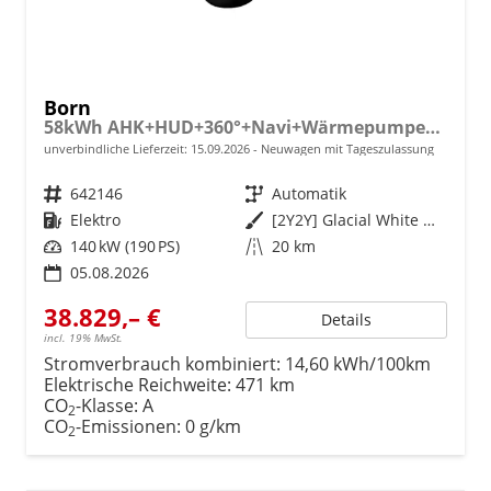
Born
58kWh AHK+HUD+360°+Navi+Wärmepumpe+Dinamica+GV5
unverbindliche Lieferzeit:
15.09.2026
Neuwagen mit Tageszulassung
Fahrzeugnr.
642146
Getriebe
Automatik
Kraftstoff
Elektro
Außenfarbe
[2Y2Y] Glacial White Metallic
Leistung
140 kW (190 PS)
Kilometerstand
20 km
05.08.2026
38.829,– €
Details
incl. 19% MwSt.
Stromverbrauch kombiniert:
14,60 kWh/100km
Elektrische Reichweite:
471 km
CO
-Klasse:
A
2
CO
-Emissionen:
0 g/km
2