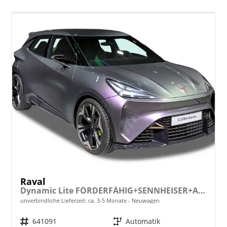
Raval
Dynamic Lite FÖRDERFÄHIG+SENNHEISER+ACC+360 KAM+KLIMA+KESSY+LED+18" ALU
unverbindliche Lieferzeit: ca. 3-5 Monate
Neuwagen
Fahrzeugnr.
641091
Getriebe
Automatik