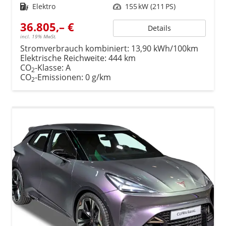
Kraftstoff
Elektro
Leistung
155 kW (211 PS)
36.805,– €
Details
incl. 19% MwSt.
Stromverbrauch kombiniert:
13,90 kWh/100km
Elektrische Reichweite:
444 km
CO
-Klasse:
A
2
CO
-Emissionen:
0 g/km
2