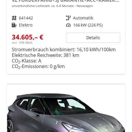
unverbindliche Lieferzeit: ca. 6-8 Monate
Neuwagen
Fahrzeugnr.
641442
Getriebe
Automatik
Kraftstoff
Elektro
Leistung
166 kW (226 PS)
34.605,– €
Details
incl. 19% MwSt.
Stromverbrauch kombiniert:
16,10 kWh/100km
Elektrische Reichweite:
381 km
CO
-Klasse:
A
2
CO
-Emissionen:
0 g/km
2