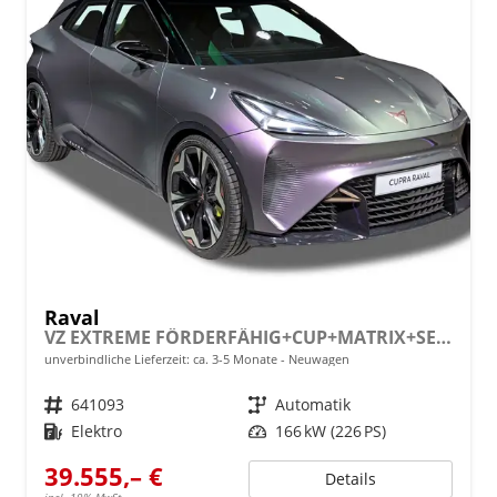
Raval
VZ EXTREME FÖRDERFÄHIG+CUP+MATRIX+SENNHEISER+ACC+360 KAM+19" ALU
unverbindliche Lieferzeit: ca. 3-5 Monate
Neuwagen
Fahrzeugnr.
641093
Getriebe
Automatik
Kraftstoff
Elektro
Leistung
166 kW (226 PS)
39.555,– €
Details
incl. 19% MwSt.