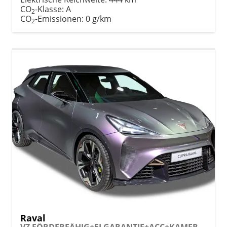
CO
-Klasse:
A
2
CO
-Emissionen:
0 g/km
2
Raval
VZ FÖRDERFÄHIG+5J GARANTIE+ACC+KAMERA+19" ALU+DCC+LED+PDC+KESSY