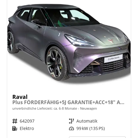
Raval
Plus FÖRDERFÄHIG+5J GARANTIE+ACC+18" ALU+LED+PDC+KLIMA
unverbindliche Lieferzeit: ca. 6-8 Monate
Neuwagen
Fahrzeugnr.
642097
Getriebe
Automatik
Kraftstoff
Elektro
Leistung
99 kW (135 PS)