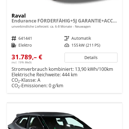
Raval
Endurance FÖRDERFÄHIG+5J GARANTIE+ACC+18" ALU+LED+PDC+KLIMA
unverbindliche Lieferzeit: ca. 6-8 Monate
Neuwagen
Fahrzeugnr.
641441
Getriebe
Automatik
Kraftstoff
Elektro
Leistung
155 kW (211 PS)
31.789,– €
Details
incl. 19% MwSt.
Stromverbrauch kombiniert:
13,90 kWh/100km
Elektrische Reichweite:
444 km
CO
-Klasse:
A
2
CO
-Emissionen:
0 g/km
2