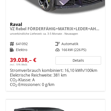
Raval
VZ Rebel FÖRDERFÄHIG+MATRIX+LEDER+AHK+SENNHEISER+ACC+360 KAM+19" ALU
unverbindliche Lieferzeit: ca. 3-5 Monate
Neuwagen
Fahrzeugnr.
641092
Getriebe
Automatik
Kraftstoff
Elektro
Leistung
166 kW (226 PS)
39.038,– €
Details
incl. 19% MwSt.
Stromverbrauch kombiniert:
16,10 kWh/100km
Elektrische Reichweite:
381 km
CO
-Klasse:
A
2
CO
-Emissionen:
0 g/km
2