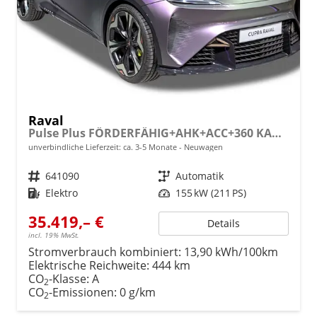
Raval
Pulse Plus FÖRDERFÄHIG+AHK+ACC+360 KAM+KLIMA+KESSY+LED+18" ALU
unverbindliche Lieferzeit: ca. 3-5 Monate
Neuwagen
Fahrzeugnr.
641090
Getriebe
Automatik
Kraftstoff
Elektro
Leistung
155 kW (211 PS)
35.419,– €
Details
incl. 19% MwSt.
Stromverbrauch kombiniert:
13,90 kWh/100km
Elektrische Reichweite:
444 km
CO
-Klasse:
A
2
CO
-Emissionen:
0 g/km
2