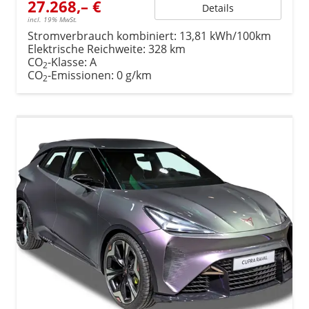
27.268,– €
Details
incl. 19% MwSt.
Stromverbrauch kombiniert:
13,81 kWh/100km
Elektrische Reichweite:
328 km
CO
-Klasse:
A
2
CO
-Emissionen:
0 g/km
2