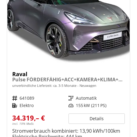
Raval
Pulse FÖRDERFÄHIG+ACC+KAMERA+KLIMA+KESSY+LED+18" ALU
unverbindliche Lieferzeit: ca. 3-5 Monate
Neuwagen
Fahrzeugnr.
641089
Getriebe
Automatik
Kraftstoff
Elektro
Leistung
155 kW (211 PS)
34.319,– €
Details
incl. 19% MwSt.
Stromverbrauch kombiniert:
13,90 kWh/100km
Elektrische Reichweite:
444 km