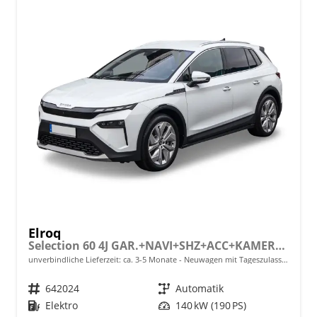
Elroq
Selection 60 4J GAR.+NAVI+SHZ+ACC+KAMERA+19" ALU+SMARTLINK+KLIMA+LED
unverbindliche Lieferzeit: ca. 3-5 Monate
Neuwagen mit Tageszulassung
Fahrzeugnr.
642024
Getriebe
Automatik
Kraftstoff
Elektro
Leistung
140 kW (190 PS)