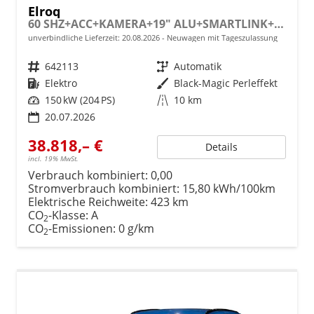
Elroq
60 SHZ+ACC+KAMERA+19" ALU+SMARTLINK+KLIMA+LED
unverbindliche Lieferzeit:
20.08.2026
Neuwagen mit Tageszulassung
Fahrzeugnr.
642113
Getriebe
Automatik
Kraftstoff
Elektro
Außenfarbe
Black-Magic Perleffekt
Leistung
150 kW (204 PS)
Kilometerstand
10 km
20.07.2026
38.818,– €
Details
incl. 19% MwSt.
Verbrauch kombiniert:
0,00
Stromverbrauch kombiniert:
15,80 kWh/100km
Elektrische Reichweite:
423 km
CO
-Klasse:
A
2
CO
-Emissionen:
0 g/km
2