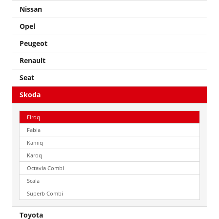
Nissan
Opel
Peugeot
Renault
Seat
Skoda
Elroq
Fabia
Kamiq
Karoq
Octavia Combi
Scala
Superb Combi
Toyota