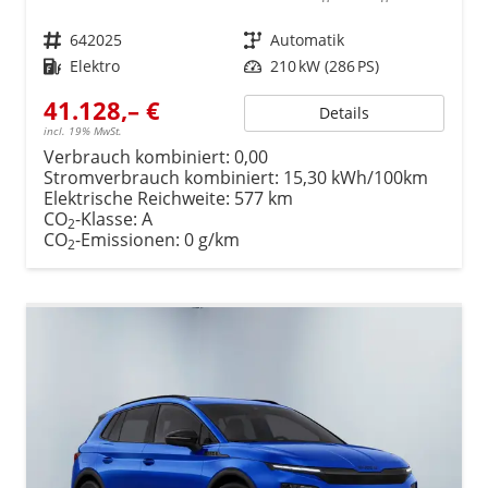
Fahrzeugnr.
642025
Getriebe
Automatik
Kraftstoff
Elektro
Leistung
210 kW (286 PS)
41.128,– €
Details
incl. 19% MwSt.
Verbrauch kombiniert:
0,00
Stromverbrauch kombiniert:
15,30 kWh/100km
Elektrische Reichweite:
577 km
CO
-Klasse:
A
2
CO
-Emissionen:
0 g/km
2