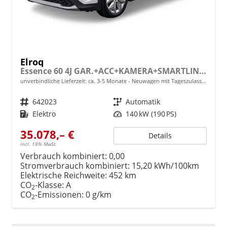
Elroq
Essence 60 4J GAR.+ACC+KAMERA+SMARTLINK+KLIMA+LED
unverbindliche Lieferzeit: ca. 3-5 Monate
Neuwagen mit Tageszulassung
Fahrzeugnr.
642023
Getriebe
Automatik
Kraftstoff
Elektro
Leistung
140 kW (190 PS)
35.078,– €
Details
incl. 19% MwSt.
Verbrauch kombiniert:
0,00
Stromverbrauch kombiniert:
15,20 kWh/100km
Elektrische Reichweite:
452 km
CO
-Klasse:
A
2
CO
-Emissionen:
0 g/km
2