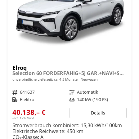
Elroq
Selection 60 FÖRDERFÄHIG+5J GAR.+NAVI+SHZ+ACC+KAMERA+19" ALU+SMARTLINK+KLIMA+LED
unverbindliche Lieferzeit: ca. 4-5 Monate
Neuwagen
Fahrzeugnr.
641637
Getriebe
Automatik
Kraftstoff
Elektro
Leistung
140 kW (190 PS)
40.138,– €
Details
incl. 19% MwSt.
Stromverbrauch kombiniert:
15,30 kWh/100km
Elektrische Reichweite:
450 km
CO
-Klasse:
A
2