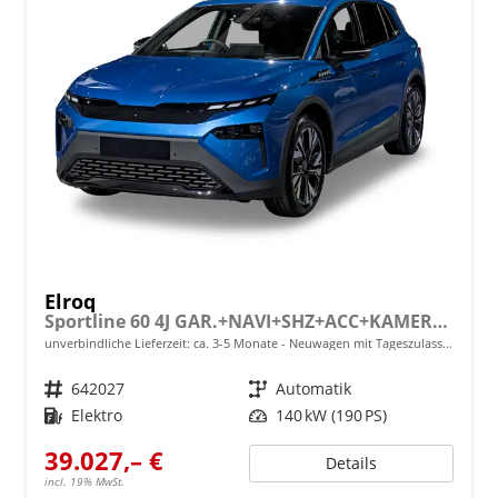
Elroq
Sportline 60 4J GAR.+NAVI+SHZ+ACC+KAMERA+20" ALU
unverbindliche Lieferzeit: ca. 3-5 Monate
Neuwagen mit Tageszulassung
Fahrzeugnr.
642027
Getriebe
Automatik
Kraftstoff
Elektro
Leistung
140 kW (190 PS)
39.027,– €
Details
incl. 19% MwSt.