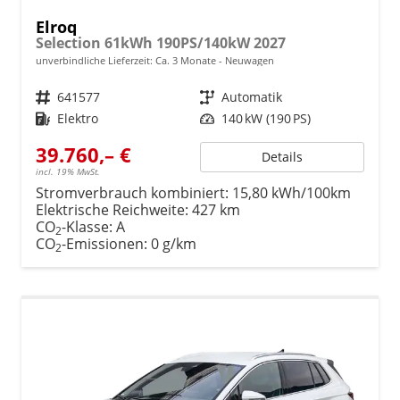
Elroq
Selection 61kWh 190PS/140kW 2027
unverbindliche Lieferzeit: Ca. 3 Monate
Neuwagen
Fahrzeugnr.
641577
Getriebe
Automatik
Kraftstoff
Elektro
Leistung
140 kW (190 PS)
39.760,– €
Details
incl. 19% MwSt.
Stromverbrauch kombiniert:
15,80 kWh/100km
Elektrische Reichweite:
427 km
CO
-Klasse:
A
2
CO
-Emissionen:
0 g/km
2