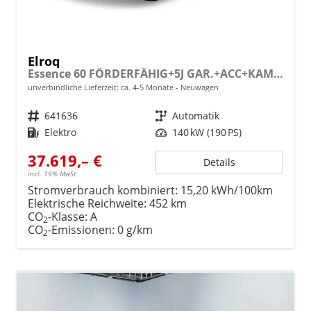
Elroq
Essence 60 FÖRDERFÄHIG+5J GAR.+ACC+KAMERA+19" ALU+SMARTLINK+KLIMA+LED
unverbindliche Lieferzeit: ca. 4-5 Monate
Neuwagen
Fahrzeugnr.
641636
Getriebe
Automatik
Kraftstoff
Elektro
Leistung
140 kW (190 PS)
37.619,– €
Details
incl. 19% MwSt.
Stromverbrauch kombiniert:
15,20 kWh/100km
Elektrische Reichweite:
452 km
CO
-Klasse:
A
2
CO
-Emissionen:
0 g/km
2