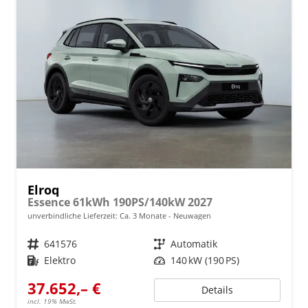
Elroq
Essence 61kWh 190PS/140kW 2027
unverbindliche Lieferzeit: Ca. 3 Monate
Neuwagen
Fahrzeugnr.
641576
Getriebe
Automatik
Kraftstoff
Elektro
Leistung
140 kW (190 PS)
37.652,– €
Details
incl. 19% MwSt.