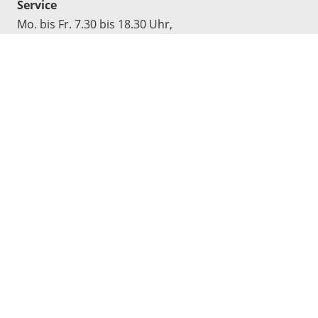
Service
Mo. bis Fr. 7.30 bis 18.30 Uhr,
Sa. 9.00 bis 13.00 Uhr
Werkstatt
Mo. bis Do. 7.30 bis 17.00 Uhr,
Fr. 7.30 bis 16.30 Uhr