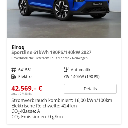
Elroq
Sportline 61kWh 190PS/140kW 2027
unverbindliche Lieferzeit: Ca. 3 Monate
Neuwagen
Fahrzeugnr.
641581
Getriebe
Automatik
Kraftstoff
Elektro
Leistung
140 kW (190 PS)
42.569,– €
Details
incl. 19% MwSt.
Stromverbrauch kombiniert:
16,00 kWh/100km
Elektrische Reichweite:
424 km
CO
-Klasse:
A
2
CO
-Emissionen:
0 g/km
2