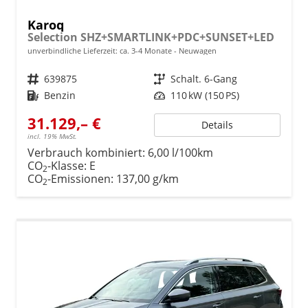
Karoq
Selection SHZ+SMARTLINK+PDC+SUNSET+LED
unverbindliche Lieferzeit: ca. 3-4 Monate
Neuwagen
Fahrzeugnr.
639875
Getriebe
Schalt. 6-Gang
Kraftstoff
Benzin
Leistung
110 kW (150 PS)
31.129,– €
Details
incl. 19% MwSt.
Verbrauch kombiniert:
6,00 l/100km
CO
-Klasse:
E
2
CO
-Emissionen:
137,00 g/km
2