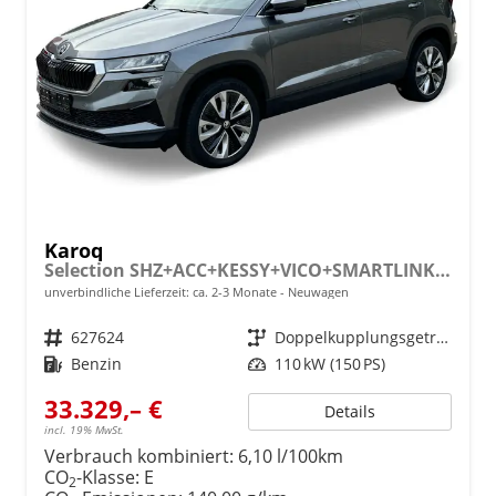
Karoq
Selection SHZ+ACC+KESSY+VICO+SMARTLINK+18'' ALU
unverbindliche Lieferzeit: ca. 2-3 Monate
Neuwagen
Fahrzeugnr.
627624
Getriebe
Doppelkupplungsgetriebe (DSG)
Kraftstoff
Benzin
Leistung
110 kW (150 PS)
33.329,– €
Details
incl. 19% MwSt.
Verbrauch kombiniert:
6,10 l/100km
CO
-Klasse:
E
2