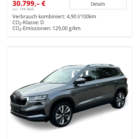
30.799,– €
Details
incl. 19% MwSt.
Verbrauch kombiniert:
4,90 l/100km
CO
-Klasse:
D
2
CO
-Emissionen:
129,00 g/km
2