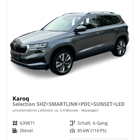
Karoq
Selection SHZ+SMARTLINK+PDC+SUNSET+LED
unverbindliche Lieferzeit: ca. 3-4 Monate
Neuwagen
Fahrzeugnr.
639871
Getriebe
Schalt. 6-Gang
Kraftstoff
Diesel
Leistung
85 kW (116 PS)