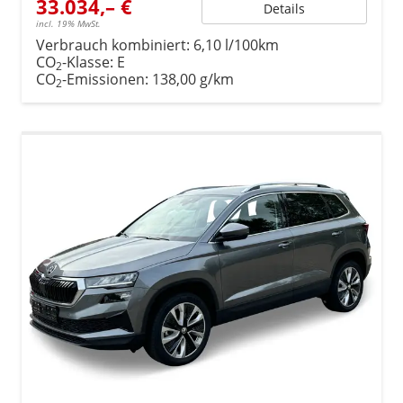
33.034,– €
Details
incl. 19% MwSt.
Verbrauch kombiniert:
6,10 l/100km
CO
-Klasse:
E
2
CO
-Emissionen:
138,00 g/km
2