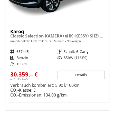
Karoq
Classic Selection KAMERA+eHK+KESSY+SHZ+SMARTLINK+LED+16" ALU
unverbindliche Lieferzeit: ca. 3-6 Monate
Neuwagen
Fahrzeugnr.
637445
Getriebe
Schalt. 6-Gang
Kraftstoff
Benzin
Leistung
85 kW (116 PS)
Kilometerstand
10 km
30.359,– €
Details
incl. 19% MwSt.
Verbrauch kombiniert:
5,90 l/100km
CO
-Klasse:
D
2
CO
-Emissionen:
134,00 g/km
2