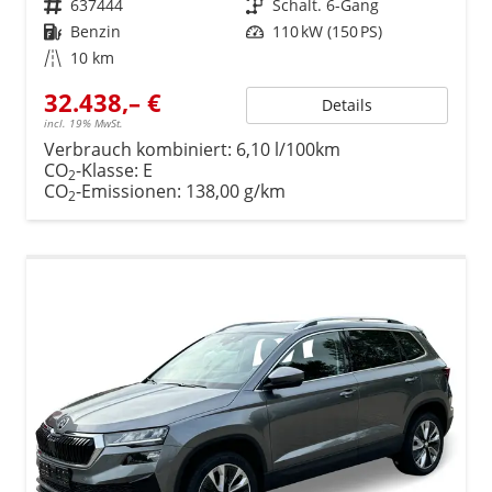
Fahrzeugnr.
637444
Getriebe
Schalt. 6-Gang
Kraftstoff
Benzin
Leistung
110 kW (150 PS)
Kilometerstand
10 km
32.438,– €
Details
incl. 19% MwSt.
Verbrauch kombiniert:
6,10 l/100km
CO
-Klasse:
E
2
CO
-Emissionen:
138,00 g/km
2