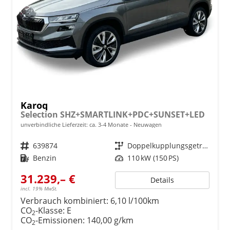
Karoq
Selection SHZ+SMARTLINK+PDC+SUNSET+LED
unverbindliche Lieferzeit: ca. 3-4 Monate
Neuwagen
Fahrzeugnr.
639874
Getriebe
Doppelkupplungsgetriebe (DSG)
Kraftstoff
Benzin
Leistung
110 kW (150 PS)
31.239,– €
Details
incl. 19% MwSt.
Verbrauch kombiniert:
6,10 l/100km
CO
-Klasse:
E
2
CO
-Emissionen:
140,00 g/km
2