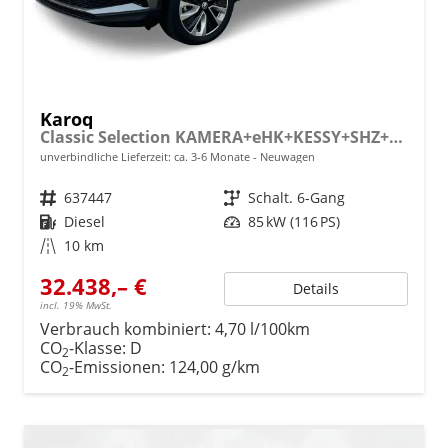
Karoq
Classic Selection KAMERA+eHK+KESSY+SHZ+SMARTLINK+LED+16" ALU
unverbindliche Lieferzeit: ca. 3-6 Monate
Neuwagen
Fahrzeugnr.
637447
Getriebe
Schalt. 6-Gang
Kraftstoff
Diesel
Leistung
85 kW (116 PS)
Kilometerstand
10 km
32.438,– €
Details
incl. 19% MwSt.
Verbrauch kombiniert:
4,70 l/100km
CO
-Klasse:
D
2
CO
-Emissionen:
124,00 g/km
2