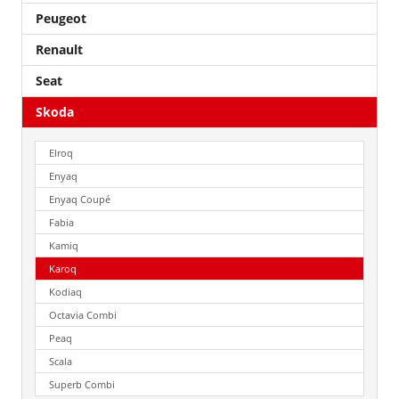
Peugeot
Renault
Seat
Skoda
Elroq
Enyaq
Enyaq Coupé
Fabia
Kamiq
Karoq
Kodiaq
Octavia Combi
Peaq
Scala
Superb Combi