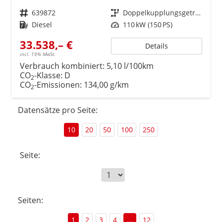
Fahrzeugnr.
639872
Getriebe
Doppelkupplungsgetriebe (DSG)
Kraftstoff
Diesel
Leistung
110 kW (150 PS)
33.538,– €
Details
incl. 19% MwSt.
Verbrauch kombiniert:
5,10 l/100km
CO
-Klasse:
D
2
CO
-Emissionen:
134,00 g/km
2
Datensätze pro Seite:
10
20
50
100
250
Seite:
Seiten:
1
2
3
4
...
12