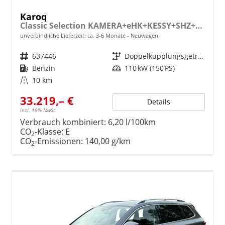
Karoq
Classic Selection KAMERA+eHK+KESSY+SHZ+SMARTLINK+LED+16" ALU
unverbindliche Lieferzeit: ca. 3-6 Monate
Neuwagen
Fahrzeugnr.
637446
Getriebe
Doppelkupplungsgetriebe (DSG)
Kraftstoff
Benzin
Leistung
110 kW (150 PS)
Kilometerstand
10 km
33.219,– €
Details
incl. 19% MwSt.
Verbrauch kombiniert:
6,20 l/100km
CO
-Klasse:
E
2
CO
-Emissionen:
140,00 g/km
2