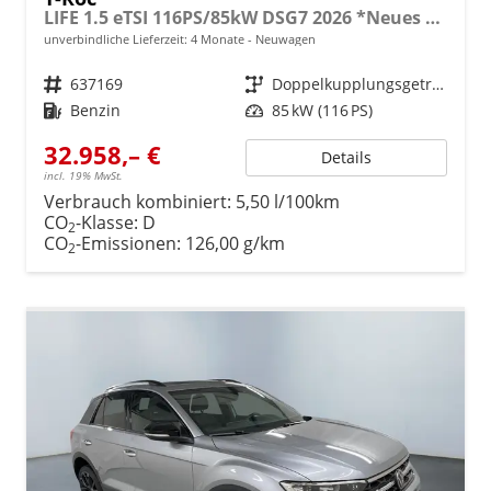
LIFE 1.5 eTSI 116PS/85kW DSG7 2026 *Neues Modell*
unverbindliche Lieferzeit:
4 Monate
Neuwagen
Fahrzeugnr.
637169
Getriebe
Doppelkupplungsgetriebe (DSG)
Kraftstoff
Benzin
Leistung
85 kW (116 PS)
32.958,– €
Details
incl. 19% MwSt.
Verbrauch kombiniert:
5,50 l/100km
CO
-Klasse:
D
2
CO
-Emissionen:
126,00 g/km
2