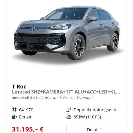
T-Roc
Limited SHZ+KAMERA+17" ALU+ACC+LED+KLIMA+PARK ASSIST
unverbindliche Lieferzeit: ca. 4-6 Monate
Neuwagen
Fahrzeugnr.
641970
Getriebe
Doppelkupplungsgetriebe (DSG)
Kraftstoff
Benzin
Leistung
85 kW (116 PS)
31.195,– €
Details