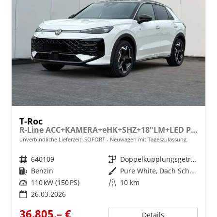
T-Roc
R-Line ACC+KAMERA+eHK+SHZ+18"LM+LED PLUS
unverbindliche Lieferzeit: SOFORT
Neuwagen mit Tageszulassung
Fahrzeugnr.
640109
Getriebe
Doppelkupplungsgetriebe (DSG)
Kraftstoff
Benzin
Außenfarbe
Pure White, Dach Schwarz
Leistung
110 kW (150 PS)
Kilometerstand
10 km
26.03.2026
36.805,– €
Details