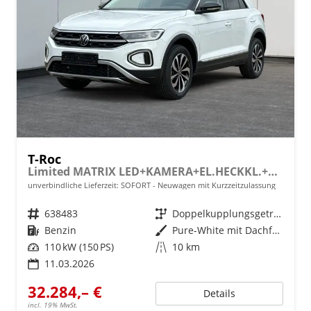
T-Roc
Limited MATRIX LED+KAMERA+EL.HECKKL.+PDC+SHZ
unverbindliche Lieferzeit: SOFORT
Neuwagen mit Kurzzeitzulassung
Fahrzeugnr.
638483
Getriebe
Doppelkupplungsgetriebe (DSG)
Kraftstoff
Benzin
Außenfarbe
Pure-White mit Dachfarbe in Deep Black Perleffekt
Leistung
110 kW (150 PS)
Kilometerstand
10 km
11.03.2026
32.284,– €
Details
incl. 19% MwSt.