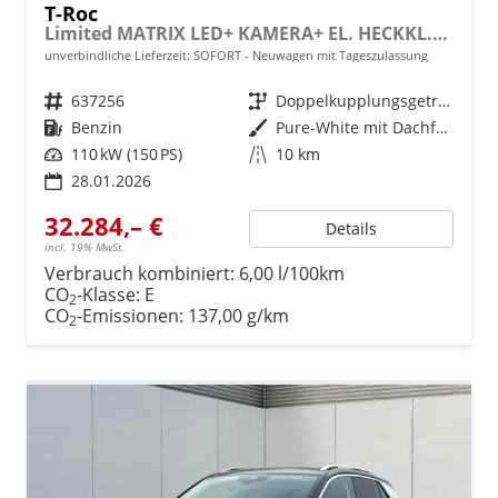
T-Roc
Limited MATRIX LED+ KAMERA+ EL. HECKKL.+PDC+SHZ
unverbindliche Lieferzeit: SOFORT
Neuwagen mit Tageszulassung
Fahrzeugnr.
637256
Getriebe
Doppelkupplungsgetriebe (DSG)
Kraftstoff
Benzin
Außenfarbe
Pure-White mit Dachfarbe in Deep Black Perleffekt
Leistung
110 kW (150 PS)
Kilometerstand
10 km
28.01.2026
32.284,– €
Details
incl. 19% MwSt.
Verbrauch kombiniert:
6,00 l/100km
CO
-Klasse:
E
2
CO
-Emissionen:
137,00 g/km
2