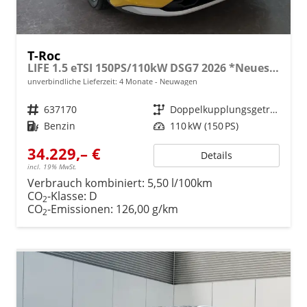
T-Roc
LIFE 1.5 eTSI 150PS/110kW DSG7 2026 *Neues Modell*
unverbindliche Lieferzeit:
4 Monate
Neuwagen
Fahrzeugnr.
637170
Getriebe
Doppelkupplungsgetriebe (DSG)
Kraftstoff
Benzin
Leistung
110 kW (150 PS)
34.229,– €
Details
incl. 19% MwSt.
Verbrauch kombiniert:
5,50 l/100km
CO
-Klasse:
D
2
CO
-Emissionen:
126,00 g/km
2