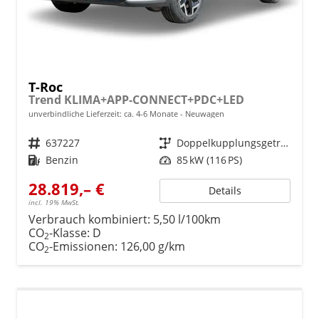
T-Roc
Trend KLIMA+APP-CONNECT+PDC+LED
unverbindliche Lieferzeit: ca. 4-6 Monate
Neuwagen
Fahrzeugnr.
637227
Getriebe
Doppelkupplungsgetriebe (DSG)
Kraftstoff
Benzin
Leistung
85 kW (116 PS)
28.819,– €
Details
incl. 19% MwSt.
Verbrauch kombiniert:
5,50 l/100km
CO
-Klasse:
D
2
CO
-Emissionen:
126,00 g/km
2