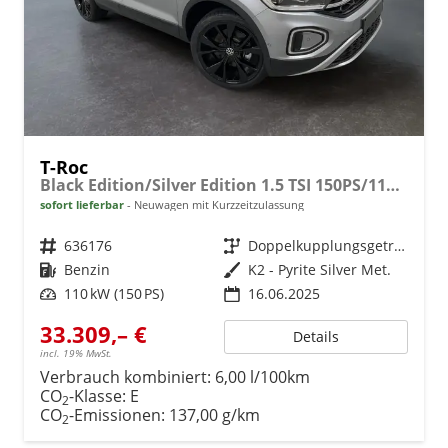
T-Roc
Black Edition/Silver Edition 1.5 TSI 150PS/110kW DSG 2025 +Black Paket+19"ALU+MATRIX+PANO
sofort lieferbar
Neuwagen mit Kurzzeitzulassung
Fahrzeugnr.
636176
Getriebe
Doppelkupplungsgetriebe (DSG)
Kraftstoff
Benzin
Außenfarbe
K2 - Pyrite Silver Met.
Leistung
110 kW (150 PS)
16.06.2025
33.309,– €
Details
incl. 19% MwSt.
Verbrauch kombiniert:
6,00 l/100km
CO
-Klasse:
E
2
CO
-Emissionen:
137,00 g/km
2