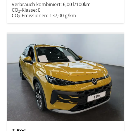
Verbrauch kombiniert:
6,00 l/100km
CO
-Klasse:
E
2
CO
-Emissionen:
137,00 g/km
2
T-Roc