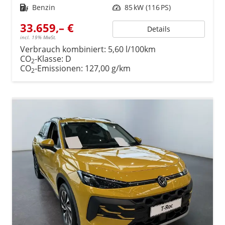
Kraftstoff
Benzin
Leistung
85 kW (116 PS)
33.659,– €
Details
incl. 19% MwSt.
Verbrauch kombiniert:
5,60 l/100km
CO
-Klasse:
D
2
CO
-Emissionen:
127,00 g/km
2