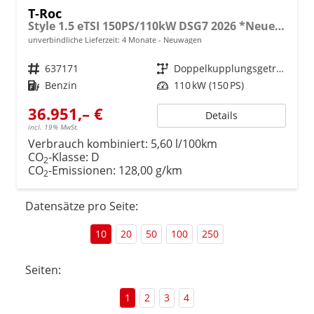
T-Roc
Style 1.5 eTSI 150PS/110kW DSG7 2026 *Neues Modell*
unverbindliche Lieferzeit:
4 Monate
Neuwagen
Fahrzeugnr.
637171
Getriebe
Doppelkupplungsgetriebe (DSG)
Kraftstoff
Benzin
Leistung
110 kW (150 PS)
36.951,– €
Details
incl. 19% MwSt.
Verbrauch kombiniert:
5,60 l/100km
CO
-Klasse:
D
2
CO
-Emissionen:
128,00 g/km
2
Datensätze pro Seite:
10
20
50
100
250
Seiten:
1
2
3
4