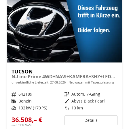
TUCSON
N-Line Prime 4WD+NAVI+KAMERA+SHZ+LED+19''ALU+PDC
unverbindliche Lieferzeit:
27.08.2026
Neuwagen mit Tageszulassung
Fahrzeugnr.
642189
Getriebe
Autom. 7-Gang
Kraftstoff
Benzin
Außenfarbe
Abyss Black Pearl
Leistung
132 kW (179 PS)
Kilometerstand
10 km
36.508,– €
Details
incl. 19% MwSt.