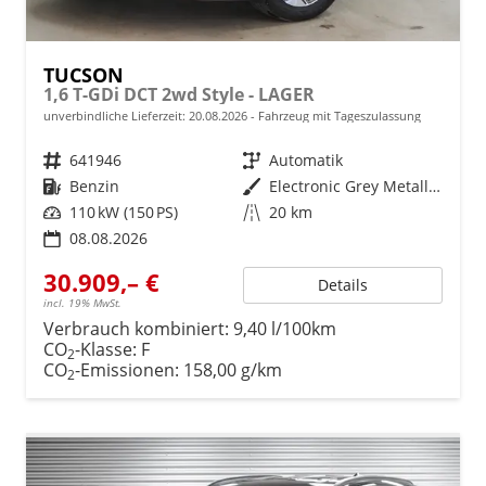
TUCSON
1,6 T-GDi DCT 2wd Style - LAGER
unverbindliche Lieferzeit:
20.08.2026
Fahrzeug mit Tageszulassung
Fahrzeugnr.
641946
Getriebe
Automatik
Kraftstoff
Benzin
Außenfarbe
Electronic Grey Metallic ()
Leistung
110 kW (150 PS)
Kilometerstand
20 km
08.08.2026
30.909,– €
Details
incl. 19% MwSt.
Verbrauch kombiniert:
9,40 l/100km
CO
-Klasse:
F
2
CO
-Emissionen:
158,00 g/km
2