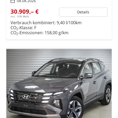
08.08.2026
30.909,– €
Details
incl. 19% MwSt.
Verbrauch kombiniert:
9,40 l/100km
CO
-Klasse:
F
2
CO
-Emissionen:
158,00 g/km
2