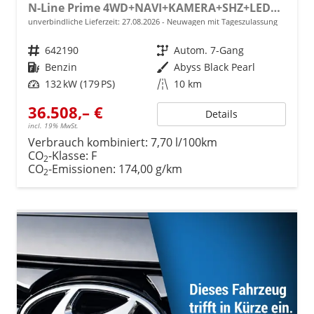
N-Line Prime 4WD+NAVI+KAMERA+SHZ+LED+19''ALU+PDC
unverbindliche Lieferzeit:
27.08.2026
Neuwagen mit Tageszulassung
Fahrzeugnr.
642190
Getriebe
Autom. 7-Gang
Kraftstoff
Benzin
Außenfarbe
Abyss Black Pearl
Leistung
132 kW (179 PS)
Kilometerstand
10 km
36.508,– €
Details
incl. 19% MwSt.
Verbrauch kombiniert:
7,70 l/100km
CO
-Klasse:
F
2
CO
-Emissionen:
174,00 g/km
2