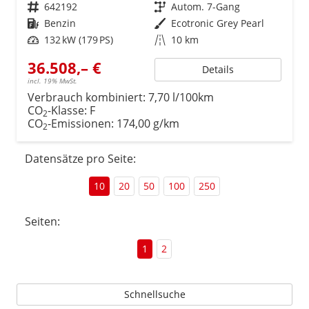
Fahrzeugnr.
642192
Getriebe
Autom. 7-Gang
Kraftstoff
Benzin
Außenfarbe
Ecotronic Grey Pearl
Leistung
132 kW (179 PS)
Kilometerstand
10 km
36.508,– €
Details
incl. 19% MwSt.
Verbrauch kombiniert:
7,70 l/100km
CO
-Klasse:
F
2
CO
-Emissionen:
174,00 g/km
2
Datensätze pro Seite:
10
20
50
100
250
Seiten:
1
2
Schnellsuche