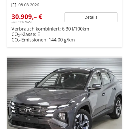
08.08.2026
30.909,– €
Details
incl. 19% MwSt.
Verbrauch kombiniert:
6,30 l/100km
CO
-Klasse:
E
2
CO
-Emissionen:
144,00 g/km
2