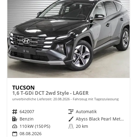
TUCSON
1,6 T-GDi DCT 2wd Style - LAGER
unverbindliche Lieferzeit:
20.08.2026
Fahrzeug mit Tageszulassung
Fahrzeugnr.
642007
Getriebe
Automatik
Kraftstoff
Benzin
Außenfarbe
Abyss Black Pearl Metallic ()
Leistung
110 kW (150 PS)
Kilometerstand
20 km
08.08.2026