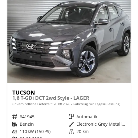
TUCSON
1,6 T-GDi DCT 2wd Style - LAGER
unverbindliche Lieferzeit:
20.08.2026
Fahrzeug mit Tageszulassung
Fahrzeugnr.
641945
Getriebe
Automatik
Kraftstoff
Benzin
Außenfarbe
Electronic Grey Metallic ()
Leistung
110 kW (150 PS)
Kilometerstand
20 km