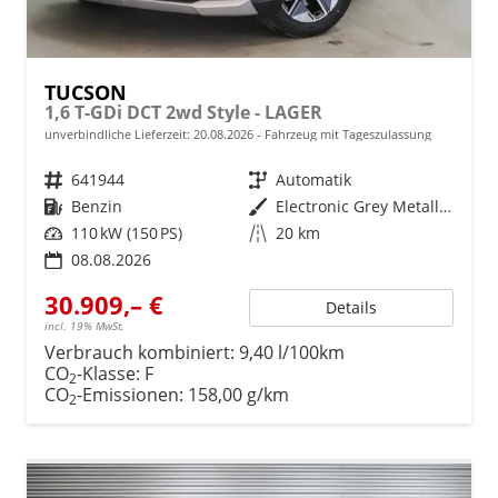
TUCSON
1,6 T-GDi DCT 2wd Style - LAGER
unverbindliche Lieferzeit:
20.08.2026
Fahrzeug mit Tageszulassung
Fahrzeugnr.
641944
Getriebe
Automatik
Kraftstoff
Benzin
Außenfarbe
Electronic Grey Metallic ()
Leistung
110 kW (150 PS)
Kilometerstand
20 km
08.08.2026
30.909,– €
Details
incl. 19% MwSt.
Verbrauch kombiniert:
9,40 l/100km
CO
-Klasse:
F
2
CO
-Emissionen:
158,00 g/km
2