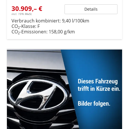
30.909,– €
Details
incl. 19% MwSt.
Verbrauch kombiniert:
9,40 l/100km
CO
-Klasse:
F
2
CO
-Emissionen:
158,00 g/km
2