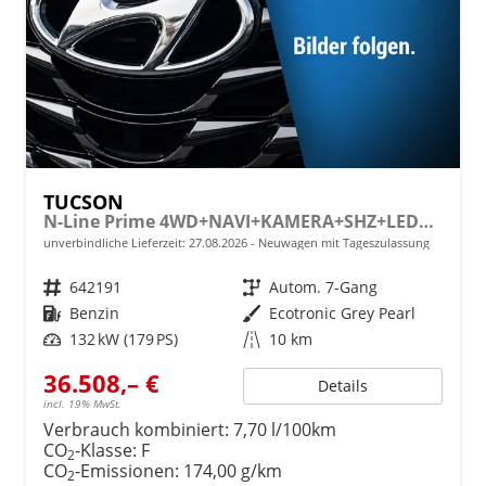
TUCSON
N-Line Prime 4WD+NAVI+KAMERA+SHZ+LED+19''ALU+PDC
unverbindliche Lieferzeit:
27.08.2026
Neuwagen mit Tageszulassung
Fahrzeugnr.
642191
Getriebe
Autom. 7-Gang
Kraftstoff
Benzin
Außenfarbe
Ecotronic Grey Pearl
Leistung
132 kW (179 PS)
Kilometerstand
10 km
36.508,– €
Details
incl. 19% MwSt.
Verbrauch kombiniert:
7,70 l/100km
CO
-Klasse:
F
2
CO
-Emissionen:
174,00 g/km
2