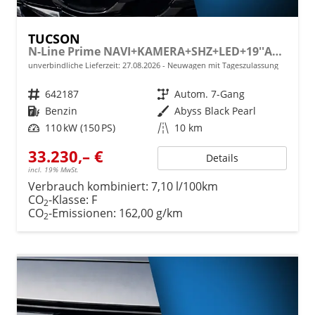
TUCSON
N-Line Prime NAVI+KAMERA+SHZ+LED+19''ALU+PDC
unverbindliche Lieferzeit:
27.08.2026
Neuwagen mit Tageszulassung
Fahrzeugnr.
642187
Getriebe
Autom. 7-Gang
Kraftstoff
Benzin
Außenfarbe
Abyss Black Pearl
Leistung
110 kW (150 PS)
Kilometerstand
10 km
33.230,– €
Details
incl. 19% MwSt.
Verbrauch kombiniert:
7,10 l/100km
CO
-Klasse:
F
2
CO
-Emissionen:
162,00 g/km
2