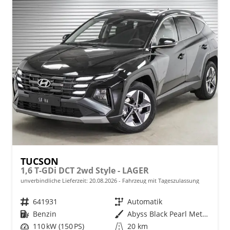
TUCSON
1,6 T-GDi DCT 2wd Style - LAGER
unverbindliche Lieferzeit:
20.08.2026
Fahrzeug mit Tageszulassung
Fahrzeugnr.
641931
Getriebe
Automatik
Kraftstoff
Benzin
Außenfarbe
Abyss Black Pearl Metallic ()
Leistung
110 kW (150 PS)
Kilometerstand
20 km