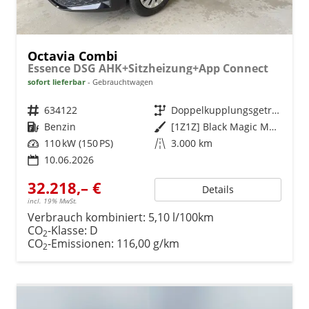
Octavia Combi
Essence DSG AHK+Sitzheizung+App Connect
sofort lieferbar
Gebrauchtwagen
Fahrzeugnr.
634122
Getriebe
Doppelkupplungsgetriebe (DSG)
Kraftstoff
Benzin
Außenfarbe
[1Z1Z] Black Magic Metallic
Leistung
110 kW (150 PS)
Kilometerstand
3.000 km
10.06.2026
32.218,– €
Details
incl. 19% MwSt.
Verbrauch kombiniert:
5,10 l/100km
CO
-Klasse:
D
2
CO
-Emissionen:
116,00 g/km
2