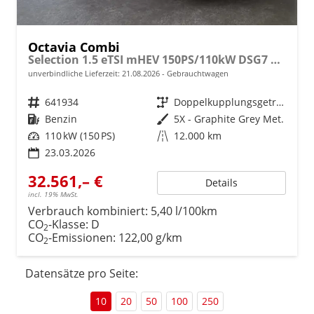
Octavia Combi
Selection 1.5 eTSI mHEV 150PS/110kW DSG7 2026 +AHK+3-ZONE+RFK+KESSY+EL.HECK+BHZ. LENKRAD
unverbindliche Lieferzeit:
21.08.2026
Gebrauchtwagen
Fahrzeugnr.
641934
Getriebe
Doppelkupplungsgetriebe (DSG)
Kraftstoff
Benzin
Außenfarbe
5X - Graphite Grey Met.
Leistung
110 kW (150 PS)
Kilometerstand
12.000 km
23.03.2026
32.561,– €
Details
incl. 19% MwSt.
Verbrauch kombiniert:
5,40 l/100km
CO
-Klasse:
D
2
CO
-Emissionen:
122,00 g/km
2
Datensätze pro Seite:
10
20
50
100
250