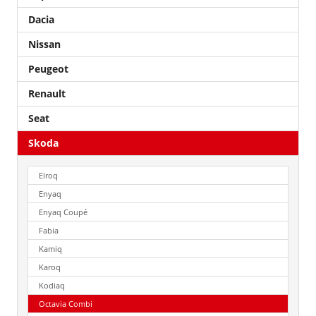
Dacia
Nissan
Peugeot
Renault
Seat
Skoda
Elroq
Enyaq
Enyaq Coupé
Fabia
Kamiq
Karoq
Kodiaq
Octavia Combi