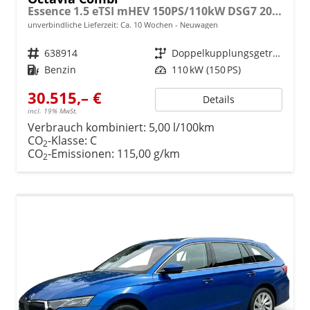
Essence 1.5 eTSI mHEV 150PS/110kW DSG7 2026
unverbindliche Lieferzeit: Ca. 10 Wochen
Neuwagen
Fahrzeugnr.
638914
Getriebe
Doppelkupplungsgetriebe (DSG)
Kraftstoff
Benzin
Leistung
110 kW (150 PS)
30.515,– €
Details
incl. 19% MwSt.
Verbrauch kombiniert:
5,00 l/100km
CO
-Klasse:
C
2
CO
-Emissionen:
115,00 g/km
2