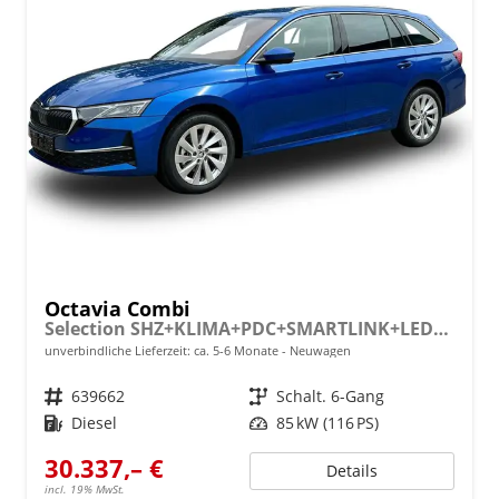
Octavia Combi
Selection SHZ+KLIMA+PDC+SMARTLINK+LED+16" ALU
unverbindliche Lieferzeit: ca. 5-6 Monate
Neuwagen
Fahrzeugnr.
639662
Getriebe
Schalt. 6-Gang
Kraftstoff
Diesel
Leistung
85 kW (116 PS)
30.337,– €
Details
incl. 19% MwSt.