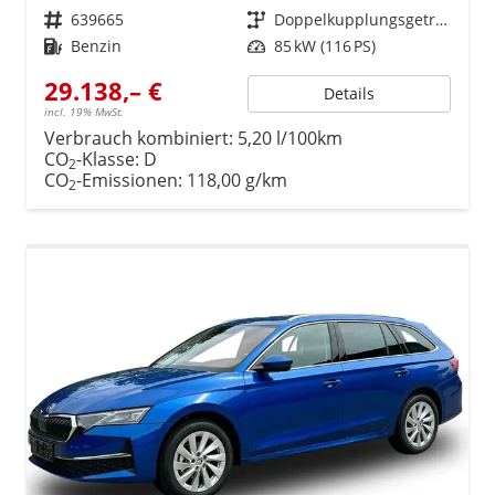
Fahrzeugnr.
639665
Getriebe
Doppelkupplungsgetriebe (DSG)
Kraftstoff
Benzin
Leistung
85 kW (116 PS)
29.138,– €
Details
incl. 19% MwSt.
Verbrauch kombiniert:
5,20 l/100km
CO
-Klasse:
D
2
CO
-Emissionen:
118,00 g/km
2