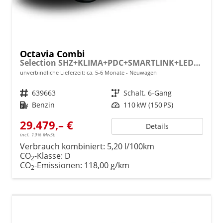
Octavia Combi
Selection SHZ+KLIMA+PDC+SMARTLINK+LED+16" ALU
unverbindliche Lieferzeit: ca. 5-6 Monate
Neuwagen
Fahrzeugnr.
639663
Getriebe
Schalt. 6-Gang
Kraftstoff
Benzin
Leistung
110 kW (150 PS)
29.479,– €
Details
incl. 19% MwSt.
Verbrauch kombiniert:
5,20 l/100km
CO
-Klasse:
D
2
CO
-Emissionen:
118,00 g/km
2