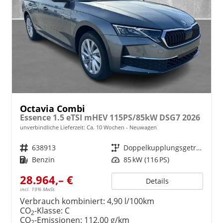
Octavia Combi
Essence 1.5 eTSI mHEV 115PS/85kW DSG7 2026
unverbindliche Lieferzeit: Ca. 10 Wochen
Neuwagen
Fahrzeugnr.
638913
Getriebe
Doppelkupplungsgetriebe (DSG)
Kraftstoff
Benzin
Leistung
85 kW (116 PS)
28.964,– €
Details
incl. 19% MwSt.
Verbrauch kombiniert:
4,90 l/100km
CO
-Klasse:
C
2
CO
-Emissionen:
112,00 g/km
2