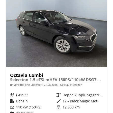
Octavia Combi
Selection 1.5 eTSI mHEV 150PS/110kW DSG7 2026 +AHK+3-ZONE+RFK+KESSY+EL.HECK+BHZ. LENKRAD
unverbindliche Lieferzeit:
21.08.2026
Gebrauchtwagen
Fahrzeugnr.
641933
Getriebe
Doppelkupplungsgetriebe (DSG)
Kraftstoff
Benzin
Außenfarbe
1Z - Black Magic Met.
Leistung
110 kW (150 PS)
Kilometerstand
12.000 km