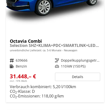
Octavia Combi
Selection SHZ+KLIMA+PDC+SMARTLINK+LED+16" ALU
unverbindliche Lieferzeit: ca. 5-6 Monate
Neuwagen
Fahrzeugnr.
639666
Getriebe
Doppelkupplungsgetriebe (DSG)
Kraftstoff
Benzin
Leistung
110 kW (150 PS)
31.448,– €
Details
incl. 19% MwSt.
Verbrauch kombiniert:
5,20 l/100km
CO
-Klasse:
D
2
CO
-Emissionen:
118,00 g/km
2