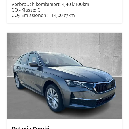
Verbrauch kombiniert:
4,40 l/100km
CO
-Klasse:
C
2
CO
-Emissionen:
114,00 g/km
2
Octavia Combi