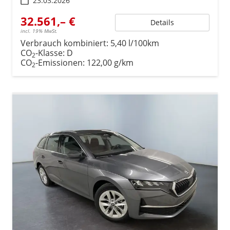
23.03.2026
32.561,– €
Details
incl. 19% MwSt.
Verbrauch kombiniert:
5,40 l/100km
CO
-Klasse:
D
2
CO
-Emissionen:
122,00 g/km
2