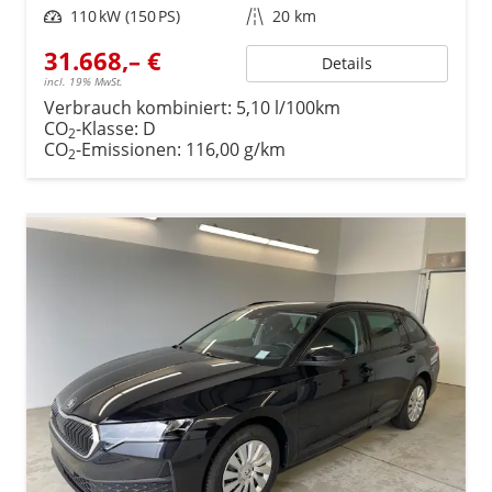
Leistung
110 kW (150 PS)
Kilometerstand
20 km
31.668,– €
Details
incl. 19% MwSt.
Verbrauch kombiniert:
5,10 l/100km
CO
-Klasse:
D
2
CO
-Emissionen:
116,00 g/km
2