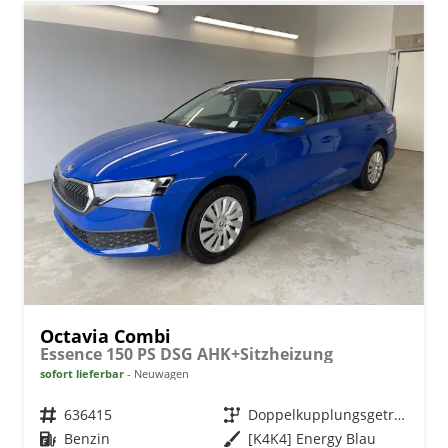
Octavia Combi
Essence 150 PS DSG AHK+Sitzheizung
sofort lieferbar
Neuwagen
Fahrzeugnr.
636415
Getriebe
Doppelkupplungsgetriebe (DSG)
Kraftstoff
Benzin
Außenfarbe
[K4K4] Energy Blau