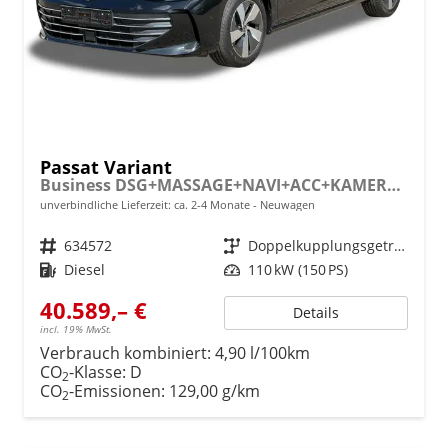
Passat Variant
Business DSG+MASSAGE+NAVI+ACC+KAMERA+LED
unverbindliche Lieferzeit: ca. 2-4 Monate
Neuwagen
Fahrzeugnr.
634572
Getriebe
Doppelkupplungsgetriebe (DSG)
Kraftstoff
Diesel
Leistung
110 kW (150 PS)
40.589,– €
Details
incl. 19% MwSt.
Verbrauch kombiniert:
4,90 l/100km
CO
-Klasse:
D
2
CO
-Emissionen:
129,00 g/km
2