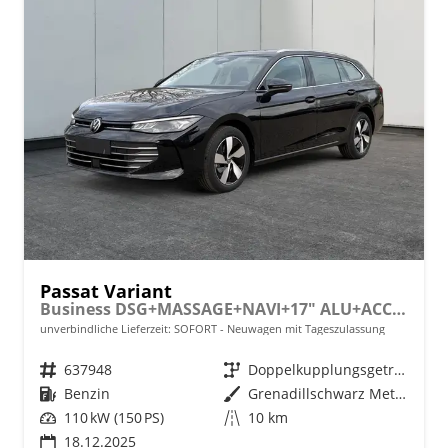
Passat Variant
Business DSG+MASSAGE+NAVI+17" ALU+ACC+KAMERA+LED
unverbindliche Lieferzeit: SOFORT
Neuwagen mit Tageszulassung
Fahrzeugnr.
637948
Getriebe
Doppelkupplungsgetriebe (DSG)
Kraftstoff
Benzin
Außenfarbe
Grenadillschwarz Metallic
Leistung
110 kW (150 PS)
Kilometerstand
10 km
18.12.2025