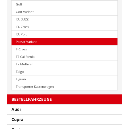
Golf
Golf Variant
ID. BUZZ
ID. Cross
ID. Polo
Passat Variant
T-Cross
T7 California
T7 Multivan
Taigo
Tiguan
Transporter Kastenwagen
BESTELLFAHRZEUGE
Audi
Cupra