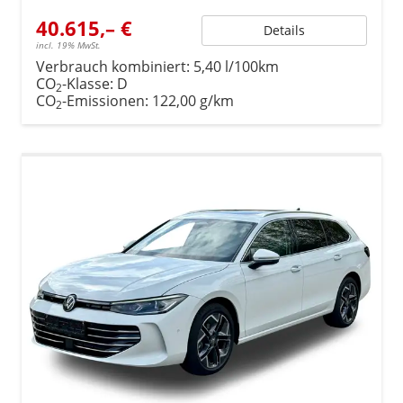
40.615,– €
Details
incl. 19% MwSt.
Verbrauch kombiniert:
5,40 l/100km
CO
-Klasse:
D
2
CO
-Emissionen:
122,00 g/km
2