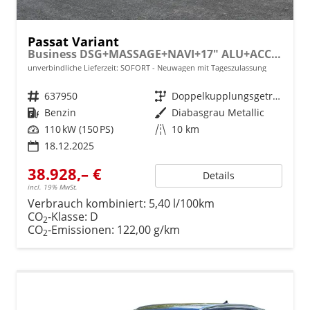
Passat Variant
Business DSG+MASSAGE+NAVI+17" ALU+ACC+KAMERA+LED
unverbindliche Lieferzeit: SOFORT
Neuwagen mit Tageszulassung
Fahrzeugnr.
637950
Getriebe
Doppelkupplungsgetriebe (DSG)
Kraftstoff
Benzin
Außenfarbe
Diabasgrau Metallic
Leistung
110 kW (150 PS)
Kilometerstand
10 km
18.12.2025
38.928,– €
Details
incl. 19% MwSt.
Verbrauch kombiniert:
5,40 l/100km
CO
-Klasse:
D
2
CO
-Emissionen:
122,00 g/km
2