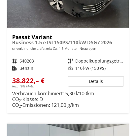
Passat Variant
Business 1.5 eTSI 150PS/110kW DSG7 2026
unverbindliche Lieferzeit: Ca. 4-5 Monate
Neuwagen
Fahrzeugnr.
640203
Getriebe
Doppelkupplungsgetriebe (DSG)
Kraftstoff
Benzin
Leistung
110 kW (150 PS)
38.822,– €
Details
incl. 19% MwSt.
Verbrauch kombiniert:
5,30 l/100km
CO
-Klasse:
D
2
CO
-Emissionen:
121,00 g/km
2