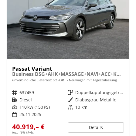
Passat Variant
Business DSG+AHK+MASSAGE+NAVI+ACC+KAMERA+LED+17" ALU
unverbindliche Lieferzeit: SOFORT
Neuwagen mit Tageszulassung
Fahrzeugnr.
637459
Getriebe
Doppelkupplungsgetriebe (DSG)
Kraftstoff
Diesel
Außenfarbe
Diabasgrau Metallic
Leistung
110 kW (150 PS)
Kilometerstand
10 km
25.11.2025
40.919,– €
Details
incl. 19% MwSt.