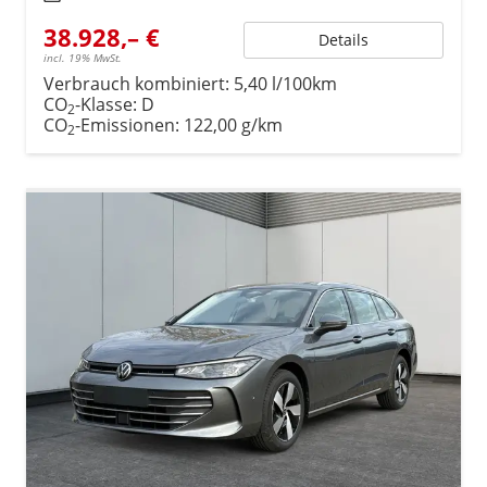
38.928,– €
Details
incl. 19% MwSt.
Verbrauch kombiniert:
5,40 l/100km
CO
-Klasse:
D
2
CO
-Emissionen:
122,00 g/km
2