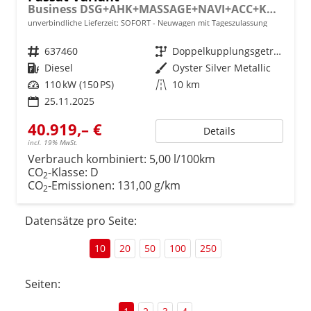
Business DSG+AHK+MASSAGE+NAVI+ACC+KAMERA+LED+17" ALU
unverbindliche Lieferzeit: SOFORT
Neuwagen mit Tageszulassung
Fahrzeugnr.
637460
Getriebe
Doppelkupplungsgetriebe (DSG)
Kraftstoff
Diesel
Außenfarbe
Oyster Silver Metallic
Leistung
110 kW (150 PS)
Kilometerstand
10 km
25.11.2025
40.919,– €
Details
incl. 19% MwSt.
Verbrauch kombiniert:
5,00 l/100km
CO
-Klasse:
D
2
CO
-Emissionen:
131,00 g/km
2
Datensätze pro Seite:
10
20
50
100
250
Seiten: