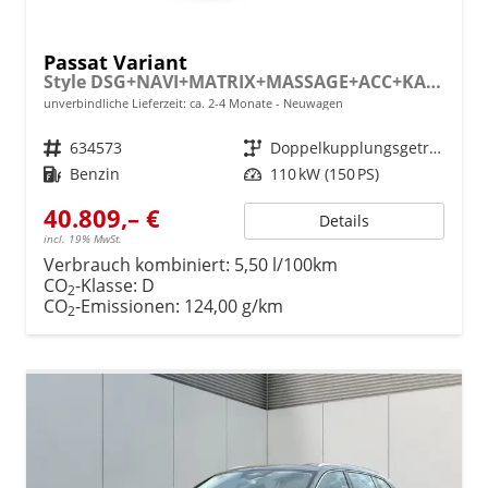
Passat Variant
Style DSG+NAVI+MATRIX+MASSAGE+ACC+KAMERA
unverbindliche Lieferzeit: ca. 2-4 Monate
Neuwagen
Fahrzeugnr.
634573
Getriebe
Doppelkupplungsgetriebe (DSG)
Kraftstoff
Benzin
Leistung
110 kW (150 PS)
40.809,– €
Details
incl. 19% MwSt.
Verbrauch kombiniert:
5,50 l/100km
CO
-Klasse:
D
2
CO
-Emissionen:
124,00 g/km
2