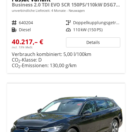
Business 2.0 TDI EVO SCR 150PS/110kW DSG7 2026
unverbindliche Lieferzeit:
4 Monate
Neuwagen
Fahrzeugnr.
640204
Getriebe
Doppelkupplungsgetriebe (DSG)
Kraftstoff
Diesel
Leistung
110 kW (150 PS)
40.217,– €
Details
incl. 19% MwSt.
Verbrauch kombiniert:
5,00 l/100km
CO
-Klasse:
D
2
CO
-Emissionen:
130,00 g/km
2