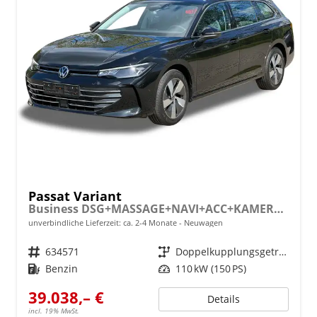
Passat Variant
Business DSG+MASSAGE+NAVI+ACC+KAMERA+LED
unverbindliche Lieferzeit: ca. 2-4 Monate
Neuwagen
Fahrzeugnr.
634571
Getriebe
Doppelkupplungsgetriebe (DSG)
Kraftstoff
Benzin
Leistung
110 kW (150 PS)
39.038,– €
Details
incl. 19% MwSt.