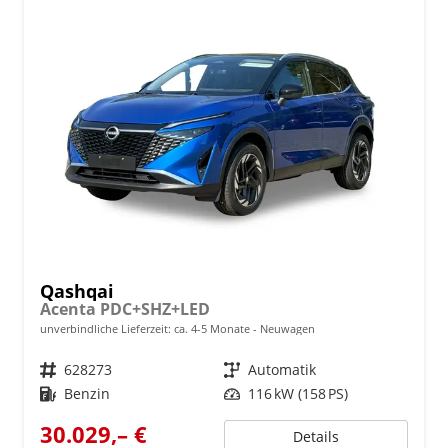
Qashqai
Acenta PDC+SHZ+LED
unverbindliche Lieferzeit: ca. 4-5 Monate
Neuwagen
Fahrzeugnr.
628273
Getriebe
Automatik
Kraftstoff
Benzin
Leistung
116 kW (158 PS)
30.029,– €
Details