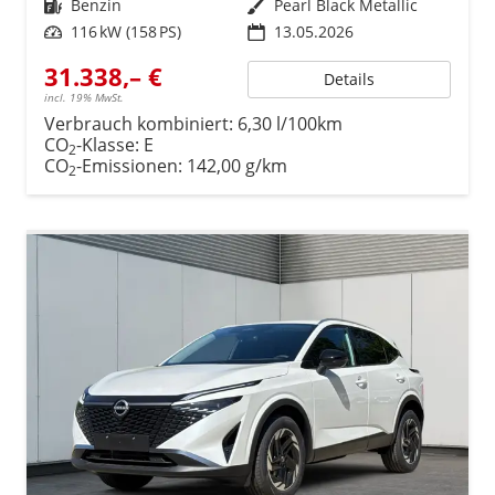
Kraftstoff
Benzin
Außenfarbe
Pearl Black Metallic
Leistung
116 kW (158 PS)
13.05.2026
31.338,– €
Details
incl. 19% MwSt.
Verbrauch kombiniert:
6,30 l/100km
CO
-Klasse:
E
2
CO
-Emissionen:
142,00 g/km
2