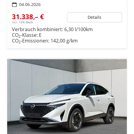
04.06.2026
31.338,– €
Details
incl. 19% MwSt.
Verbrauch kombiniert:
6,30 l/100km
CO
-Klasse:
E
2
CO
-Emissionen:
142,00 g/km
2