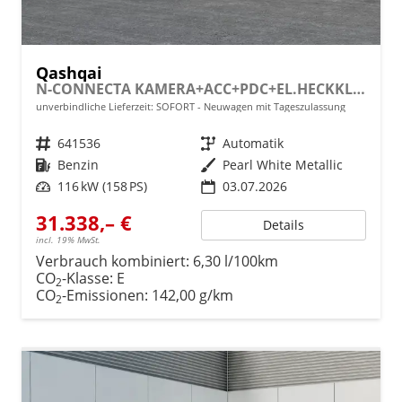
Qashqai
N-CONNECTA KAMERA+ACC+PDC+EL.HECKKL.+SHZ+LED
unverbindliche Lieferzeit: SOFORT
Neuwagen mit Tageszulassung
Fahrzeugnr.
641536
Getriebe
Automatik
Kraftstoff
Benzin
Außenfarbe
Pearl White Metallic
Leistung
116 kW (158 PS)
03.07.2026
31.338,– €
Details
incl. 19% MwSt.
Verbrauch kombiniert:
6,30 l/100km
CO
-Klasse:
E
2
CO
-Emissionen:
142,00 g/km
2