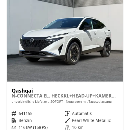
Qashqai
N-CONNECTA EL. HECKKL+HEAD-UP+KAMERA+ACC+PDC+SHZ+LED
unverbindliche Lieferzeit: SOFORT
Neuwagen mit Tageszulassung
Fahrzeugnr.
641155
Getriebe
Automatik
Kraftstoff
Benzin
Außenfarbe
Pearl White Metallic
Leistung
116 kW (158 PS)
Kilometerstand
10 km