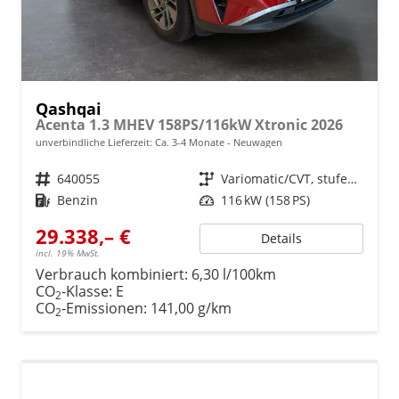
Qashqai
Acenta 1.3 MHEV 158PS/116kW Xtronic 2026
unverbindliche Lieferzeit: Ca. 3-4 Monate
Neuwagen
Fahrzeugnr.
640055
Getriebe
Variomatic/CVT, stufenlos
Kraftstoff
Benzin
Leistung
116 kW (158 PS)
29.338,– €
Details
incl. 19% MwSt.
Verbrauch kombiniert:
6,30 l/100km
CO
-Klasse:
E
2
CO
-Emissionen:
141,00 g/km
2