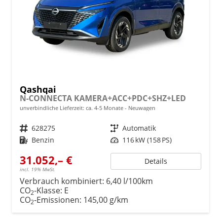
Qashqai
N-CONNECTA KAMERA+ACC+PDC+SHZ+LED
unverbindliche Lieferzeit: ca. 4-5 Monate
Neuwagen
Fahrzeugnr.
628275
Getriebe
Automatik
Kraftstoff
Benzin
Leistung
116 kW (158 PS)
31.052,– €
Details
incl. 19% MwSt.
Verbrauch kombiniert:
6,40 l/100km
CO
-Klasse:
E
2
CO
-Emissionen:
145,00 g/km
2