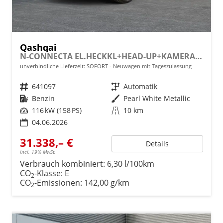
Qashqai
N-CONNECTA EL.HECKKL+HEAD-UP+KAMERA+ACC+PDC+SHZ+LED
unverbindliche Lieferzeit: SOFORT
Neuwagen mit Tageszulassung
Fahrzeugnr.
641097
Getriebe
Automatik
Kraftstoff
Benzin
Außenfarbe
Pearl White Metallic
Leistung
116 kW (158 PS)
Kilometerstand
10 km
04.06.2026
31.338,– €
Details
incl. 19% MwSt.
Verbrauch kombiniert:
6,30 l/100km
CO
-Klasse:
E
2
CO
-Emissionen:
142,00 g/km
2