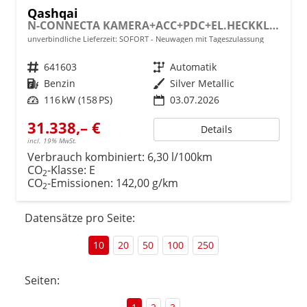
Qashqai
N-CONNECTA KAMERA+ACC+PDC+EL.HECKKL.+SHZ+LED
unverbindliche Lieferzeit: SOFORT
Neuwagen mit Tageszulassung
Fahrzeugnr.
641603
Getriebe
Automatik
Kraftstoff
Benzin
Außenfarbe
Silver Metallic
Leistung
116 kW (158 PS)
03.07.2026
31.338,– €
Details
incl. 19% MwSt.
Verbrauch kombiniert:
6,30 l/100km
CO
-Klasse:
E
2
CO
-Emissionen:
142,00 g/km
2
Datensätze pro Seite:
10
20
50
100
250
Seiten: