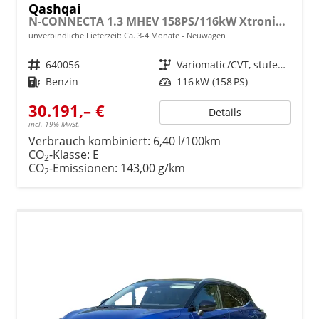
Qashqai
N-CONNECTA 1.3 MHEV 158PS/116kW Xtronic 2026
unverbindliche Lieferzeit: Ca. 3-4 Monate
Neuwagen
Fahrzeugnr.
640056
Getriebe
Variomatic/CVT, stufenlos
Kraftstoff
Benzin
Leistung
116 kW (158 PS)
30.191,– €
Details
incl. 19% MwSt.
Verbrauch kombiniert:
6,40 l/100km
CO
-Klasse:
E
2
CO
-Emissionen:
143,00 g/km
2