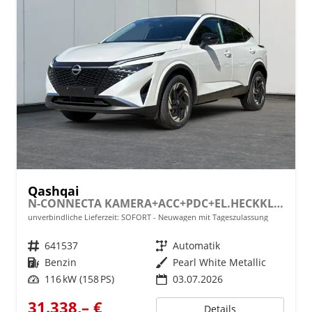
Qashqai
N-CONNECTA KAMERA+ACC+PDC+EL.HECKKL.+SHZ+LED
unverbindliche Lieferzeit: SOFORT
Neuwagen mit Tageszulassung
Fahrzeugnr.
641537
Getriebe
Automatik
Kraftstoff
Benzin
Außenfarbe
Pearl White Metallic
Leistung
116 kW (158 PS)
03.07.2026
31.338,– €
Details