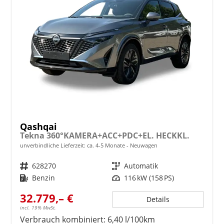
Qashqai
Tekna 360°KAMERA+ACC+PDC+EL. HECKKL.
unverbindliche Lieferzeit: ca. 4-5 Monate
Neuwagen
Fahrzeugnr.
628270
Getriebe
Automatik
Kraftstoff
Benzin
Leistung
116 kW (158 PS)
32.779,– €
Details
incl. 19% MwSt.
Verbrauch kombiniert:
6,40 l/100km