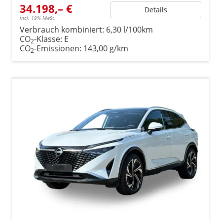
34.198,– €
Details
incl. 19% MwSt.
Verbrauch kombiniert:
6,30 l/100km
CO
-Klasse:
E
2
CO
-Emissionen:
143,00 g/km
2