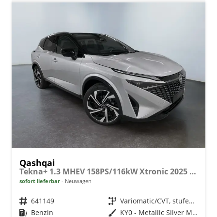
Qashqai
Tekna+ 1.3 MHEV 158PS/116kW Xtronic 2025 +20"ALU+PANO+BOSE+HuD
sofort lieferbar
Neuwagen
Fahrzeugnr.
641149
Getriebe
Variomatic/CVT, stufenlos
Kraftstoff
Benzin
Außenfarbe
KY0 - Metallic Silver Met. (nicht bestellbar)