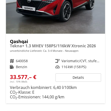
Qashqai
Tekna+ 1.3 MHEV 158PS/116kW Xtronic 2026
unverbindliche Lieferzeit: Ca. 3-4 Monate
Neuwagen
Fahrzeugnr.
640058
Getriebe
Variomatic/CVT, stufenlos
Kraftstoff
Benzin
Leistung
116 kW (158 PS)
33.577,– €
Details
incl. 19% MwSt.
Verbrauch kombiniert:
6,40 l/100km
CO
-Klasse:
E
2
CO
-Emissionen:
144,00 g/km
2