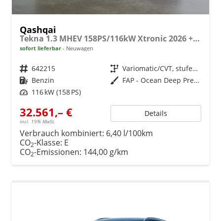
Qashqai
Tekna 1.3 MHEV 158PS/116kW Xtronic 2026 +19" ALU+BHZ. LENKRAD+SHZ
sofort lieferbar
Neuwagen
Fahrzeugnr.
642215
Getriebe
Variomatic/CVT, stufenlos
Kraftstoff
Benzin
Außenfarbe
FAP - Ocean Deep Premium Met.
Leistung
116 kW (158 PS)
32.561,– €
Details
incl. 19% MwSt.
Verbrauch kombiniert:
6,40 l/100km
CO
-Klasse:
E
2
CO
-Emissionen:
144,00 g/km
2