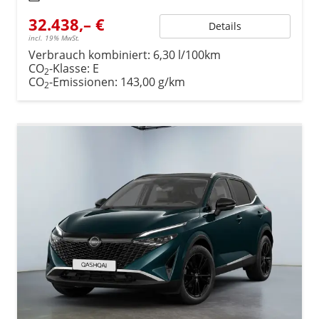
32.438,– €
Details
incl. 19% MwSt.
Verbrauch kombiniert:
6,30 l/100km
CO
-Klasse:
E
2
CO
-Emissionen:
143,00 g/km
2