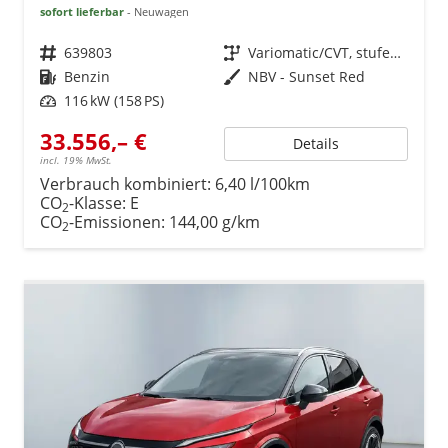
sofort lieferbar
Neuwagen
Fahrzeugnr.
639803
Getriebe
Variomatic/CVT, stufenlos
Kraftstoff
Benzin
Außenfarbe
NBV - Sunset Red
Leistung
116 kW (158 PS)
33.556,– €
Details
incl. 19% MwSt.
Verbrauch kombiniert:
6,40 l/100km
CO
-Klasse:
E
2
CO
-Emissionen:
144,00 g/km
2