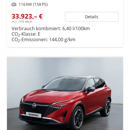
Leistung
116 kW (158 PS)
33.923,– €
Details
incl. 19% MwSt.
Verbrauch kombiniert:
6,40 l/100km
CO
-Klasse:
E
2
CO
-Emissionen:
144,00 g/km
2