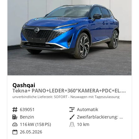
Qashqai
Tekna+ PANO+LEDER+360°KAMERA+PDC+EL.HECKKL.
unverbindliche Lieferzeit: SOFORT
Neuwagen mit Tageszulassung
Fahrzeugnr.
639051
Getriebe
Automatik
Kraftstoff
Benzin
Außenfarbe
Zweifarblackierung: Magnetic Blue Metallic (RCF) mit Dachfarbe Diamond Black (G41)
Leistung
116 kW (158 PS)
Kilometerstand
10 km
26.05.2026