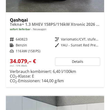
Qashqai
Tekna+ 1.3 MHEV 158PS/116kW Xtronic 2026 +20"ALU+PANO+BOSE+HuD
sofort lieferbar
Neuwagen
Fahrzeugnr.
640823
Getriebe
Variomatic/CVT, stufenlos
Kraftstoff
Benzin
Außenfarbe
YAU - Sunset Red Premium Met. mit Dach in Solid Black
Leistung
116 kW (158 PS)
34.079,– €
Details
incl. 19% MwSt.
Verbrauch kombiniert:
6,40 l/100km
CO
-Klasse:
E
2
CO
-Emissionen:
144,00 g/km
2