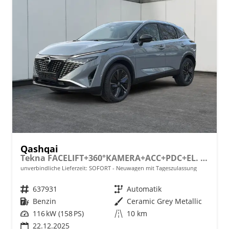
Qashqai
Tekna FACELIFT+360°KAMERA+ACC+PDC+EL. HECKKL.
unverbindliche Lieferzeit: SOFORT
Neuwagen mit Tageszulassung
Fahrzeugnr.
637931
Getriebe
Automatik
Kraftstoff
Benzin
Außenfarbe
Ceramic Grey Metallic
Leistung
116 kW (158 PS)
Kilometerstand
10 km
22.12.2025