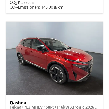
CO
-Klasse:
E
2
CO
-Emissionen:
145,00 g/km
2
Qashqai
Tekna+ 1.3 MHEV 158PS/116kW Xtronic 2026 +20"ALU+PANO+BOSE+HuD