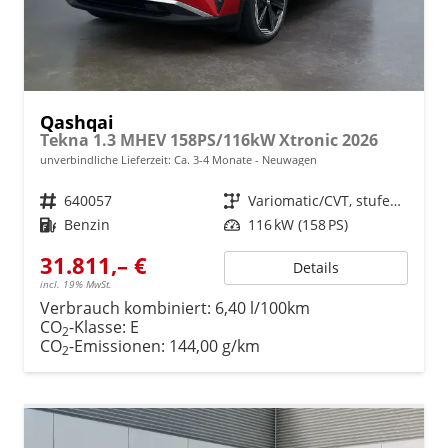
Qashqai
Tekna 1.3 MHEV 158PS/116kW Xtronic 2026
unverbindliche Lieferzeit: Ca. 3-4 Monate
Neuwagen
Fahrzeugnr.
640057
Getriebe
Variomatic/CVT, stufenlos
Kraftstoff
Benzin
Leistung
116 kW (158 PS)
31.811,– €
Details
incl. 19% MwSt.
Verbrauch kombiniert:
6,40 l/100km
CO
-Klasse:
E
2
CO
-Emissionen:
144,00 g/km
2