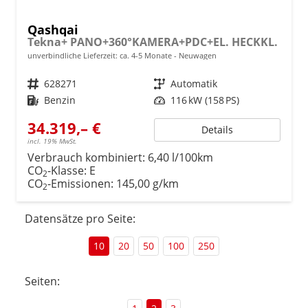
Qashqai
Tekna+ PANO+360°KAMERA+PDC+EL. HECKKL.
unverbindliche Lieferzeit: ca. 4-5 Monate
Neuwagen
Fahrzeugnr.
628271
Getriebe
Automatik
Kraftstoff
Benzin
Leistung
116 kW (158 PS)
34.319,– €
Details
incl. 19% MwSt.
Verbrauch kombiniert:
6,40 l/100km
CO
-Klasse:
E
2
CO
-Emissionen:
145,00 g/km
2
Datensätze pro Seite:
10
20
50
100
250
Seiten: