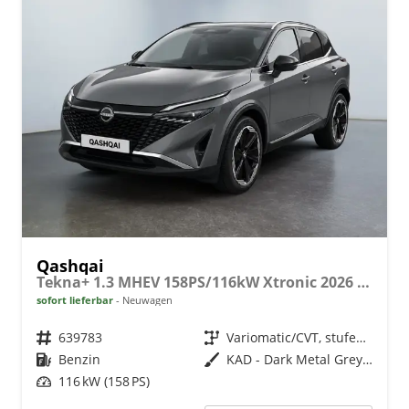
Qashqai
Tekna+ 1.3 MHEV 158PS/116kW Xtronic 2026 +20"ALU+PANO+BOSE+HuD
sofort lieferbar
Neuwagen
Fahrzeugnr.
639783
Getriebe
Variomatic/CVT, stufenlos
Kraftstoff
Benzin
Außenfarbe
KAD - Dark Metal Grey Met.
Leistung
116 kW (158 PS)