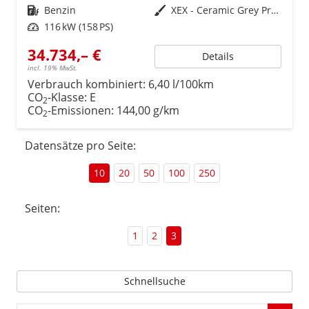
Kraftstoff
Benzin
Außenfarbe
XEX - Ceramic Grey Premium Met. mit Dach in Solid Black
Leistung
116 kW (158 PS)
34.734,– €
Details
incl. 19% MwSt.
Verbrauch kombiniert:
6,40 l/100km
CO
-Klasse:
E
2
CO
-Emissionen:
144,00 g/km
2
Datensätze pro Seite:
10
20
50
100
250
Seiten:
1
2
3
Schnellsuche