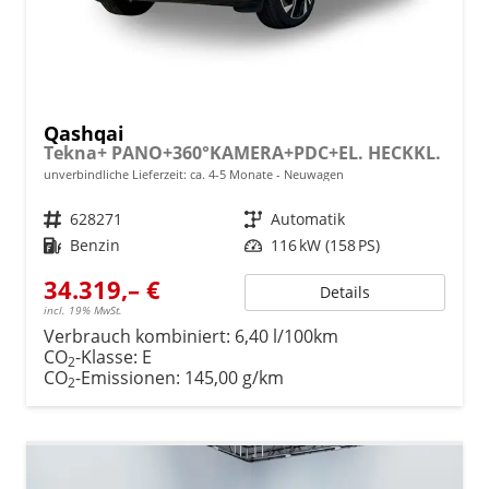
Qashqai
Tekna+ PANO+360°KAMERA+PDC+EL. HECKKL.
unverbindliche Lieferzeit: ca. 4-5 Monate
Neuwagen
Fahrzeugnr.
628271
Getriebe
Automatik
Kraftstoff
Benzin
Leistung
116 kW (158 PS)
34.319,– €
Details
incl. 19% MwSt.
Verbrauch kombiniert:
6,40 l/100km
CO
-Klasse:
E
2
CO
-Emissionen:
145,00 g/km
2