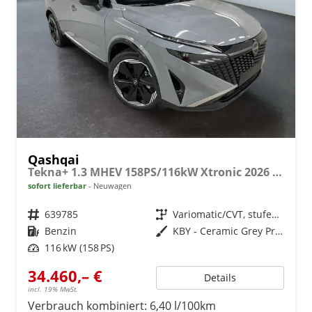
Qashqai
Tekna+ 1.3 MHEV 158PS/116kW Xtronic 2026 +20"ALU+PANO+BOSE+HuD
sofort lieferbar
Neuwagen
Fahrzeugnr.
639785
Getriebe
Variomatic/CVT, stufenlos
Kraftstoff
Benzin
Außenfarbe
KBY - Ceramic Grey Premium Met.
Leistung
116 kW (158 PS)
34.460,– €
Details
incl. 19% MwSt.
Verbrauch kombiniert:
6,40 l/100km