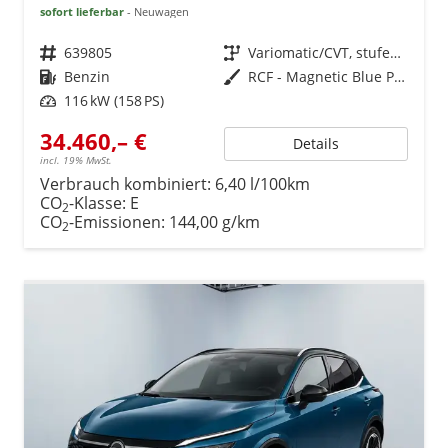
sofort lieferbar
Neuwagen
Fahrzeugnr.
639805
Getriebe
Variomatic/CVT, stufenlos
Kraftstoff
Benzin
Außenfarbe
RCF - Magnetic Blue Premium Met.
Leistung
116 kW (158 PS)
34.460,– €
Details
incl. 19% MwSt.
Verbrauch kombiniert:
6,40 l/100km
CO
-Klasse:
E
2
CO
-Emissionen:
144,00 g/km
2