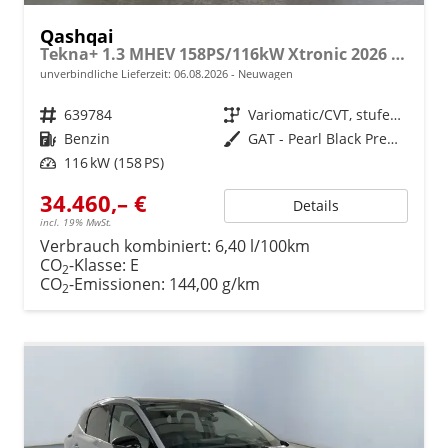
Qashqai
Tekna+ 1.3 MHEV 158PS/116kW Xtronic 2026 +20"ALU+PANO+BOSE+HuD
unverbindliche Lieferzeit:
06.08.2026
Neuwagen
Fahrzeugnr.
639784
Getriebe
Variomatic/CVT, stufenlos
Kraftstoff
Benzin
Außenfarbe
GAT - Pearl Black Premium Perleffekt
Leistung
116 kW (158 PS)
34.460,– €
Details
incl. 19% MwSt.
Verbrauch kombiniert:
6,40 l/100km
CO
-Klasse:
E
2
CO
-Emissionen:
144,00 g/km
2