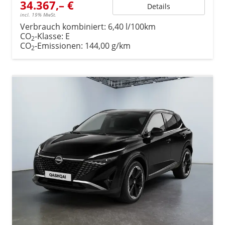
34.367,– €
Details
incl. 19% MwSt.
Verbrauch kombiniert:
6,40 l/100km
CO
-Klasse:
E
2
CO
-Emissionen:
144,00 g/km
2