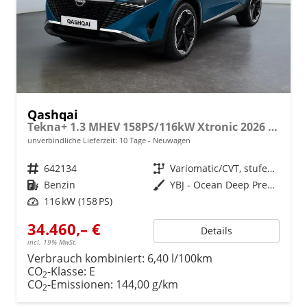
Qashqai
Tekna+ 1.3 MHEV 158PS/116kW Xtronic 2026 +20"ALU+PANO+BOSE+HuD
unverbindliche Lieferzeit:
10 Tage
Neuwagen
Fahrzeugnr.
642134
Getriebe
Variomatic/CVT, stufenlos
Kraftstoff
Benzin
Außenfarbe
YBJ - Ocean Deep Premium Met. mit Dach in Schwarz
Leistung
116 kW (158 PS)
34.460,– €
Details
incl. 19% MwSt.
Verbrauch kombiniert:
6,40 l/100km
CO
-Klasse:
E
2
CO
-Emissionen:
144,00 g/km
2