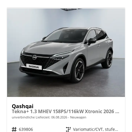
Qashqai
Tekna+ 1.3 MHEV 158PS/116kW Xtronic 2026 +20"ALU+PANO+BOSE+HuD
unverbindliche Lieferzeit:
06.08.2026
Neuwagen
Fahrzeugnr.
639806
Getriebe
Variomatic/CVT, stufenlos