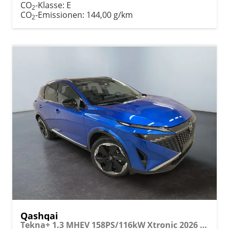
CO
-Klasse:
E
2
CO
-Emissionen:
144,00 g/km
2
Qashqai
Tekna+ 1.3 MHEV 158PS/116kW Xtronic 2026 +20"ALU+PANO+BOSE+HuD